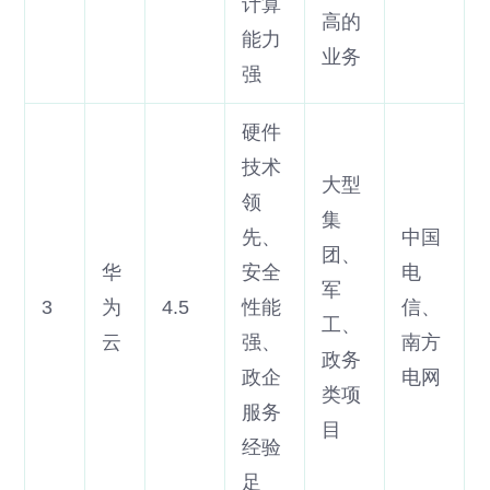
计算
高的
能力
业务
强
硬件
技术
大型
领
集
先、
中国
团、
华
安全
电
军
3
为
4.5
性能
信、
工、
云
强、
南方
政务
政企
电网
类项
服务
目
经验
足