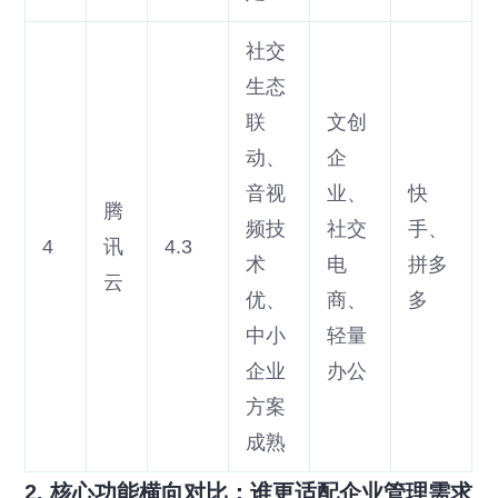
社交
生态
联
文创
动、
企
音视
业、
快
腾
频技
社交
手、
4
讯
4.3
术
电
拼多
云
优、
商、
多
中小
轻量
企业
办公
方案
成熟
2. 核心功能横向对比：谁更适配企业管理需求