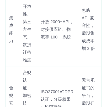
开放
忽略
性、
集
API 兼
第三
开放 2000+API，
成
容性，
方生
对接供应链、物
能
后期集
态、
流等 100 + 系统
力
成成本
数据
增 3 倍
迁移
难度
合规
认
无合规
合
证、
证书的
ISO27001/GDPR
规
加密
平台，
认证，分级权限
安
技
后期罚
+ 加密存储