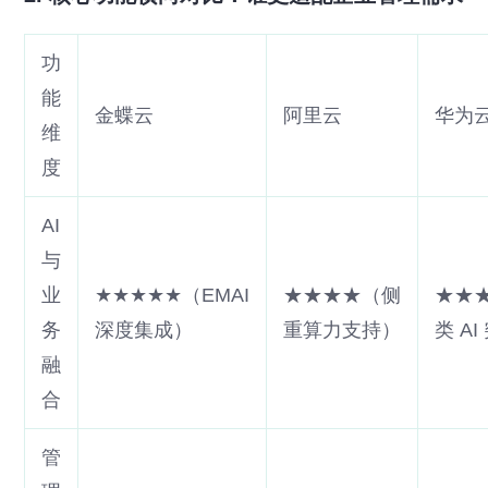
功
能
金蝶云
阿里云
华为
维
度
AI
与
业
★★★★★（EMAI
★★★★（侧
★★
务
深度集成）
重算力支持）
类 A
融
合
管