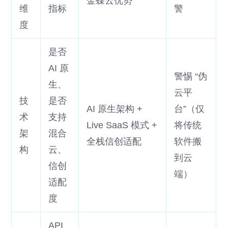
金蝶云优势
维
指标
警
度
是否
AI 原
警惕 “伪
生、
云平
技
是否
AI 原生架构 +
台”（仅
术
支持
Live SaaS 模式 +
将传统
架
混合
全栈信创适配
软件搬
构
云、
到云
信创
端）
适配
度
API