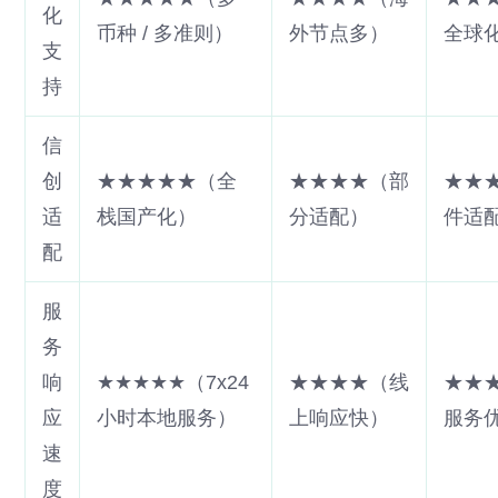
化
币种 / 多准则）
外节点多）
全球
支
持
信
创
★★★★★（全
★★★★（部
★★
适
栈国产化）
分适配）
件适
配
服
务
响
★★★★★（7x24
★★★★（线
★★
应
小时本地服务）
上响应快）
服务
速
度