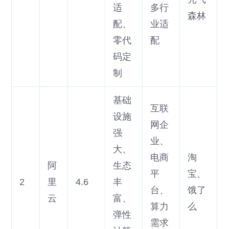
适
多行
森林
配、
业适
零代
配
码定
制
基础
互联
设施
网企
强
业、
大、
电商
淘
阿
生态
平
宝、
2
里
4.6
丰
台、
饿了
云
富、
算力
么
弹性
需求