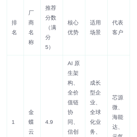
推荐
厂
分数
排
商
核心
适用
代表
（满
名
名
优势
场景
客户
分
称
5）
AI 原
生架
构、
成长
全价
型企
芯源
值链
业、
微、
金
协
全球
海能
1
蝶
4.9
同、
化业
达、
云
信创
务、
元气