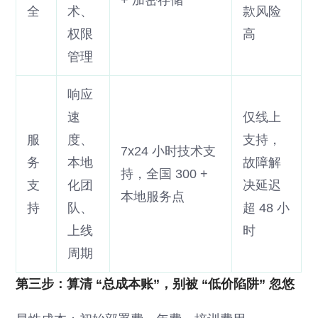
全
术、
款风险
权限
高
管理
响应
速
仅线上
服
度、
支持，
7x24 小时技术支
务
本地
故障解
持，全国 300 +
支
化团
决延迟
本地服务点
持
队、
超 48 小
上线
时
周期
第三步：算清 “总成本账”，别被 “低价陷阱” 忽悠