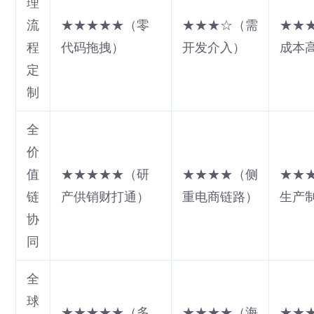
理
流
★★★★★（零
★★★☆（需
★★
程
代码拖拽）
开发介入）
成本
定
制
全
价
值
★★★★★（研
★★★★（侧
★★
链
产供销财打通）
重电商链路）
生产
协
同
全
球
★★★★★（多
★★★★（海
★★