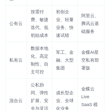
按需付
初创企
阿里云、
费、敏捷
业、轻量
公有云
腾讯云基
迭代、低
业务、快
础服务
初始成本
速试错
数据本地
军工、金
金蝶AI星
化、高定
私有云
融、大型
空私有部
制性、自
集团
署版
主可控
公私协
金蝶云
同、弹性
成长型企
Live
混合云
扩展、安
业、全球
SaaS 模
全与灵活
化业务