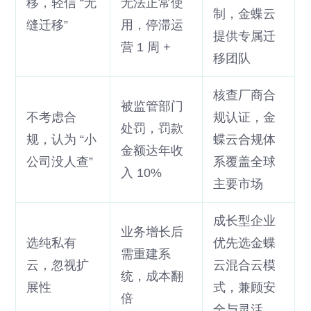
移，轻信 “无
无法正常使
制，金蝶云
缝迁移”
用，停滞运
提供专属迁
营 1 周 +
移团队
核查厂商合
被监管部门
不考虑合
规认证，金
处罚，罚款
规，认为 “小
蝶云合规体
金额达年收
公司没人查”
系覆盖全球
入 10%
主要市场
成长型企业
业务增长后
选纯私有
优先选金蝶
需重建系
云，忽视扩
云混合云模
统，成本翻
展性
式，兼顾安
倍
全与灵活