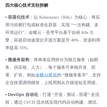
四大核心技术支柱拆解
•
容器化技术
：以 Kubernetes（K8s）为核心，将应
用与依赖打包成标准化容器，实现 “一次构建、多
环境运行”。金蝶云・苍穹平台基于自研 K8s 引
擎，容器启动速度比开源方案提升 40%，资源利用
率提高 35%。
•
微服务架构
：将单体应用拆分为独立服务（如财
务、供应链、人力），每个服务可单独开发、部
署、扩容。例如
金蝶AI星辰
的 “微服务集市”，支持
企业按需调用模块，上线周期从月级缩短至周级。
•
DevOps 自动化
：打通 “开发 - 测试 - 部署” 全流
程，通过 CI/CD 流水线实现代码自动构建、测试、