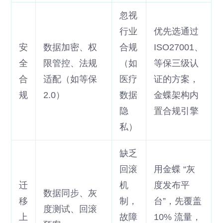
忽视
行业
优先选通过
安
数据加密、权
合规
ISO27001、
全
限管控、法规
（如
等保三级认
合
适配（如等保
医疗
证的方案，
规
2.0）
数据
金蝶架构内
隐
置合规引擎
私）
缺乏
回滚
用金蝶 “灰
迁
机
度发布平
数据同步、灰
移
制，
台”，先覆盖
度测试、回滚
上
故障
10% 流量，