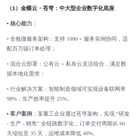
（1）金蝶云・苍穹：中大型企业数字化底座
•
核心能力
：
◦
全栈微服务架构：支持 1000 + 服务实例协同，适
配百万级订单处理；
◦
混合云部署：公有云 + 私有云灵活组合，满足数
据本地化需求；
◦
行业解决方案：智能制造领域可实现设备联网率
98%，生产效率提升 25%。
•
客户案例
：某重工企业通过苍穹架构，实现 “研发
- 生产 - 销售” 全链路数字化，订单交付周期从 60
天缩短至 35 天，运维成本降低 40%。