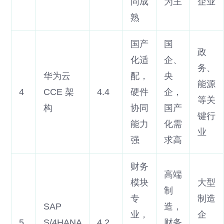
同成
为主
企业
熟
国产
国
政
化适
企、
务、
华为云
配，
央
能源
4
CCE 架
4.4
硬件
企，
等关
构
协同
国产
键行
能力
化需
业
强
求高
财务
高端
模块
大型
制
专
制造
SAP
造，
业，
企
5
S/4HANA
4.2
财务