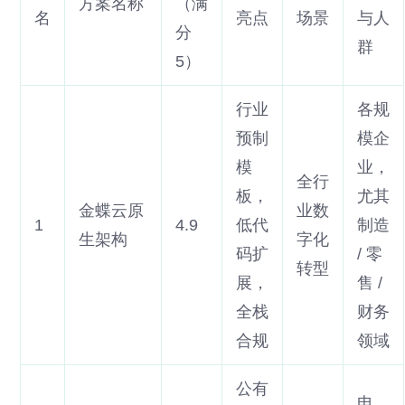
方案名称
（满
名
亮点
场景
与人
分
群
5）
行业
各规
预制
模企
模
业，
全行
板，
尤其
金蝶云原
业数
1
4.9
低代
制造
生架构
字化
码扩
/ 零
转型
展，
售 /
全栈
财务
合规
领域
公有
电