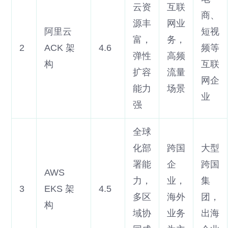
云资
互联
商、
源丰
网业
阿里云
短视
富，
务，
2
ACK 架
4.6
频等
弹性
高频
构
互联
扩容
流量
网企
能力
场景
业
强
全球
化部
跨国
大型
署能
企
跨国
AWS
力，
业，
集
3
EKS 架
4.5
多区
海外
团，
构
域协
业务
出海