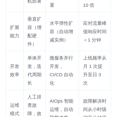
机部署
署
10 倍
垂直扩
水平弹性扩
应对流量峰
扩展
容（增
容（自动增
值响应时间
能力
配硬
减实例）
＜1 分钟
件）
单体开
微服务并行
上线频率从
开发
发，迭
开发，
月 1 次提
效率
代周期
CI/CD 自动
升至日 3
长
化
次
人工排
AIOps 智能
故障解决时
运维
查故
运维，自动
间从小时级
模式
障，效