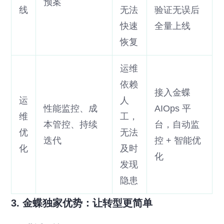
预案
线
无法
验证无误后
快速
全量上线
恢复
运维
依赖
接入金蝶
运
人
性能监控、成
AIOps 平
维
工，
本管控、持续
台，自动监
优
无法
迭代
控 + 智能优
化
及时
化
发现
隐患
3. 金蝶独家优势：让转型更简单