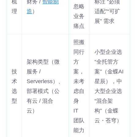
梳
财务 /
智能制
标注 “必须
忽略
理
造
）
适配”“可扩
业务
展” 需求
痛点
照搬
同行
小型企业选
架构类型（微
方
“全托管方
技
服务 /
案，
案”（金蝶AI
术
Serverless）、
未考
星辰），中
选
部署模式（公
虑自
大型企业选
型
有云 / 混合
身
“混合架
云）
IT
构”（金蝶
团队
云・苍穹）
能力