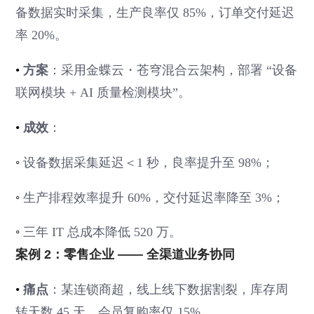
备数据实时采集，生产良率仅 85%，订单交付延迟
率 20%。
•
方案
：采用金蝶云・苍穹混合云架构，部署 “设备
联网模块 + AI 质量检测模块”。
•
成效
：
◦
设备数据采集延迟＜1 秒，良率提升至 98%；
◦
生产排程效率提升 60%，交付延迟率降至 3%；
◦
三年 IT 总成本降低 520 万。
案例 2：零售企业 —— 全渠道业务协同
•
痛点
：某连锁商超，线上线下数据割裂，库存周
转天数 45 天，会员复购率仅 15%。