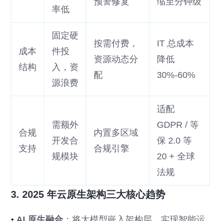
预警修复
缩至分钟级
率低
固定硬
按需付费，
IT 总成本
成本
件投
资源动态分
降低
结构
入，资
配
30%-60%
源浪费
适配
需额外
GDPR / 等
合规
内置多区域
开发合
保 2.0 等
支持
合规引擎
规模块
20 + 全球
法规
3. 2025 年云原生架构三大核心趋势
•
AI 原生融合
：将大模型嵌入架构层，实现智能运