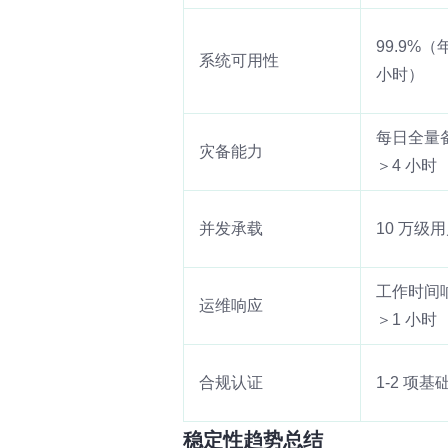
99.9%（
系统可用性
小时）
每日全量
灾备能力
＞4 小时
并发承载
10 万级
工作时间
运维响应
＞1 小时
合规认证
1-2 项基
稳定性趋势总结