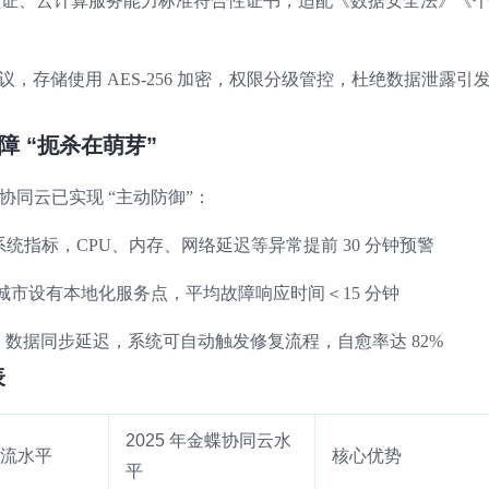
认证、云计算服务能力标准符合性证书，适配《数据安全法》《
3 协议，存储使用 AES-256 加密，权限分级管控，杜绝数据泄露引
障 “扼杀在萌芽”
型协同云已实现 “主动防御”：
 系统指标，CPU、内存、网络延迟等异常提前 30 分钟预警
 + 城市设有本地化服务点，平均故障响应时间＜15 分钟
、数据同步延迟，系统可自动触发修复流程，自愈率达 82%
表
2025 年金蝶协同云水
主流水平
核心优势
平