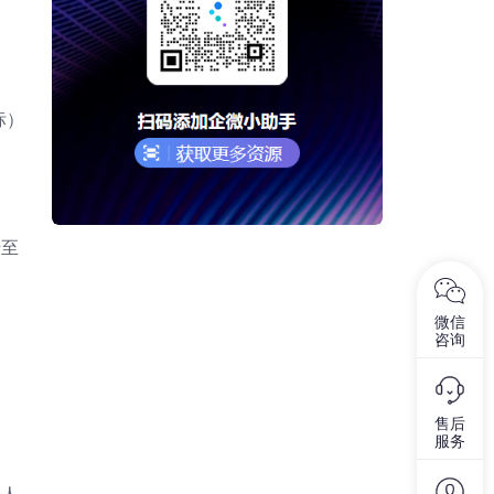
标）
升至
微信
咨询
售后
服务