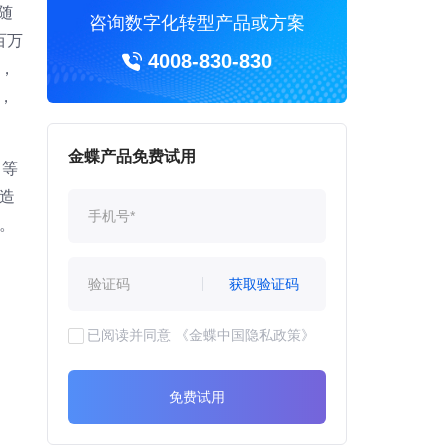
随
咨询数字化转型产品或方案
百万
4008-830-830
，
，
金蝶产品免费试用
 等
制造
要。
获取验证码
已阅读并同意
《金蝶中国隐私政策》
免费试用