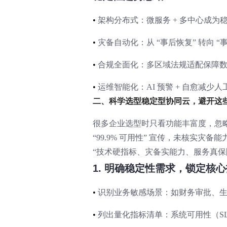
•
架构分布式：微服务 + 多中心成为
•
灾备自动化：从 “事后恢复” 转向 “事
•
合规全面化：多区域法规适配保障
•
运维智能化：AI 预警 + 自愈减少人
二、科学选型稳定型协同云，避开这些
很多企业选型时只看功能丰富度，忽
“99.9% 可用性” 宣传，未核实灾
“技术硬指标、灾备实能力、服务真保
1. 明确稳定性需求，锁定核
•
识别业务敏感场景：如财务审批、
•
列出量化指标清单：系统可用性（SL