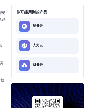
你可能用到的产品
据安
体系
税务云
人力云
服
模
财务云
承载