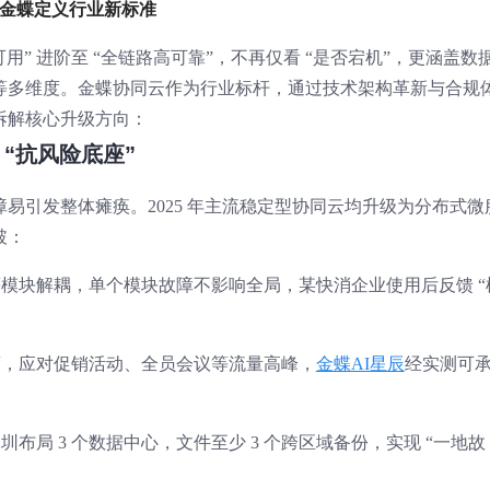
，金蝶定义行业新标准
础可用” 进阶至 “全链路高可靠”，不再仅看 “是否宕机”，更涵盖数
等多维度。金蝶协同云作为行业标杆，通过技术架构革新与合规
拆解核心升级方向：
 “抗风险底座”
易引发整体瘫痪。2025 年主流稳定型协同云均升级为分布式微
破：
模块解耦，单个模块故障不影响全局，某快消企业使用后反馈 “
度，应对促销活动、全员会议等流量高峰，
金蝶AI星辰
经实测可
布局 3 个数据中心，文件至少 3 个跨区域备份，实现 “一地故