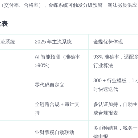
（交付率、合格率），金蝶系统可触发分级预警，淘汰劣质供应
比表
年主流系统
2025 年主流系统
金蝶优势体现
AI 智能预测（准确率
93% 准确率，适配
≥90%）
行业算法
300 + 行业模板，1 
零代码自定义
时快速迭代
全链路合规 + 审计支
多认证加持，自动生
持
成合规报表
多币种结算，税务一
业财票税自动联动
键申报