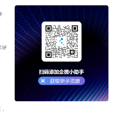
年
术评
。
证，