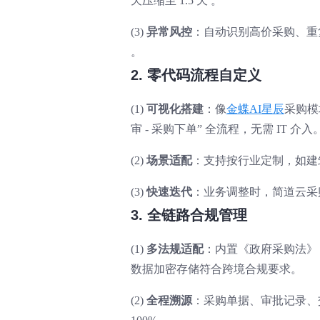
天压缩至 1.5 天 。
(3)
异常风控
：自动识别高价采购、重复
。
2. 零代码流程自定义
(1)
可视化搭建
：像
金蝶AI星辰
采购模
审 - 采购下单” 全流程，无需 IT 介入
(2)
场景适配
：支持按行业定制，如建筑
(3)
快速迭代
：业务调整时，简道云采购
3. 全链路合规管理
(1)
多法规适配
：内置《政府采购法》《
数据加密存储符合跨境合规要求。
(2)
全程溯源
：采购单据、审批记录、