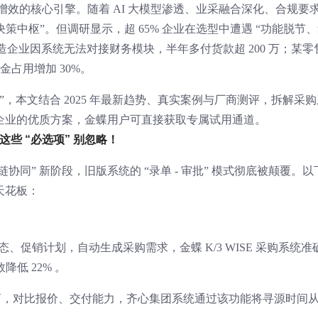
本增效的核心引擎。随着 AI 大模型渗透、业采融合深化、合规要
“决策中枢”。但调研显示，超 65% 企业在选型中遭遇 “功能脱节
制造企业因系统无法对接财务模块，半年多付货款超 200 万；某零
金占用增加 30%。
字化”，本文结合 2025 年最新趋势、真实案例与厂商测评，拆解采
企业的优质方案，金蝶用户可直接获取专属试用通道。
这些 “必选项” 别忽略！
+ 全链协同” 新阶段，旧版系统的 “录单 - 审批” 模式彻底被颠覆。以
天花板：
、促销计划，自动生成采购需求，金蝶 K/3 WISE 采购系统准
低 22% 。
商，对比报价、交付能力，齐心集团系统通过该功能将寻源时间从 