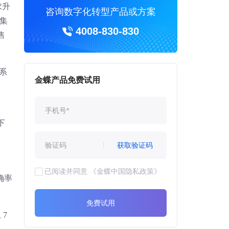
求升
咨询数字化转型产品或方案
、集
4008-830-830
售
购系
金蝶产品免费试用
下
获取验证码
已阅读并同意
《金蝶中国隐私政策》
确率
免费试用
7