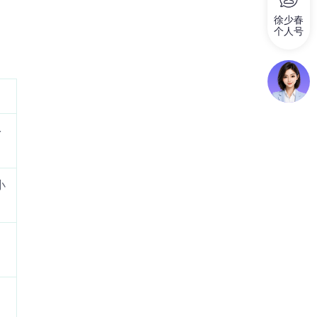
徐少春
个人号
多
小