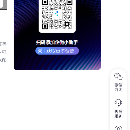
置等
本可
水印
微信
咨询
售后
服务