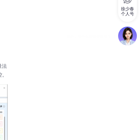
徐少春
个人号
量法
控。