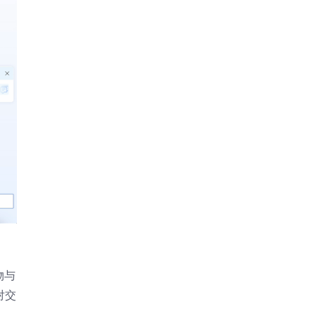
物与
对交