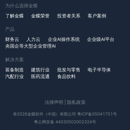
为什么选择金蝶
了解金蝶
金蝶荣誉
投资者关系
客户案例
产品
财务云
人力云
企业AI操作系统
企业级AI平台
央国企等大型企业管理AI
解决方案
装备制造
建筑行业
批发与零售
电子半导体
汽配行业
医药流通
食品饮料
法律声明
|
隐私政策
©2026金蝶软件（中国）有限公司
粤ICP备05041751号
粤公网安备 44030502002324号