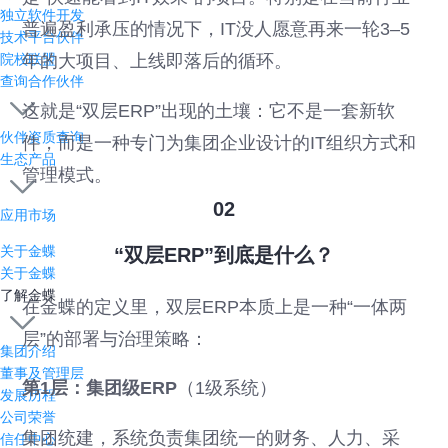
独立软件开发
普遍盈利承压的情况下，IT没人愿意再来一轮3–5
技术平台伙伴
年的大项目、上线即落后的循环。
院校联盟
查询合作伙伴
这就是“双层ERP”出现的土壤：它不是一套新软
伙伴资质查询
件，而是一种专门为集团企业设计的IT组织方式和
生态产品
管理模式。
02
应用市场
关于金蝶
“双层ERP”到底是什么？
关于金蝶
了解金蝶
在金蝶的定义里，双层ERP本质上是一种“一体两
层”的部署与治理策略：
集团介绍
董事及管理层
第1层：集团级ERP
（1级系统）
发展历程
公司荣誉
集团统建，系统负责集团统一的财务、人力、采
信任中心