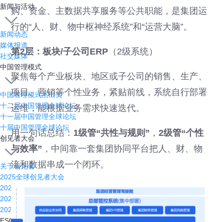
新闻与活动
购、资金、主数据共享服务等公共职能，是集团运
行的“人、财、物中枢神经系统”和“运营大脑”。
新闻动态
媒体报道
第2层：板块/子公司ERP
（2级系统）
社交媒体
中国管理模式
聚焦每个产业板块、地区或子公司的销售、生产、
项目、营销等个性业务，紧贴前线，系统自行部署
中国管理模式杰出奖
十二届中国管理全球论坛
运维，能根据业务需求快速迭代。
十一届中国管理全球论坛
十届中国管理全球论坛
用一句话总结：
1级管“共性与规则”
，
2级管“个性
创见者大会
与效率”
，中间靠一套集团协同平台把人、财、物
流和数据串成一个闭环。
关于创见者
2025全球创见者大会
2024全球创见者大会
2023全球创见者大会
2022全球创见者大会
ESG