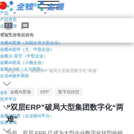
获取方案
产品
产品首页
企业管理AI
售后支持
售前咨询
金蝶AI星瀚（央国企等大型企业）
金蝶AI套件（大、中型企业）
金蝶云·星空（中型企业）
金蝶AI星辰（小微企业）
金蝶AI HR（人力资源）
资源中心
/
“双层ERP”破局大型集团数字化“两难”
企业AI操作系统
金蝶AI星瀚
ERP
数字化转型
金蝶灵基
技术平台
“双层ERP”破局大型集团数字化“两
金蝶AI苍穹（企业级AI平台）
难”
业务领域
当前，双层 ERP 已成为大型企业数字化转型的核