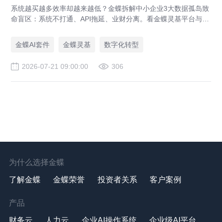
系统越买越多效率却越来越低？金蝶拆解中小企业3大数据孤岛致
命盲区：系统不打通、API拖延、业财分离。看金蝶灵基平台与金
蝶AI套件如何破局，实现业财一体化与系统集成。
金蝶AI套件
金蝶灵基
数字化转型
2026-07-21 09:00:00
306
为什么选择金蝶
了解金蝶
金蝶荣誉
投资者关系
客户案例
产品
财务云
人力云
企业AI操作系统
企业级AI平台