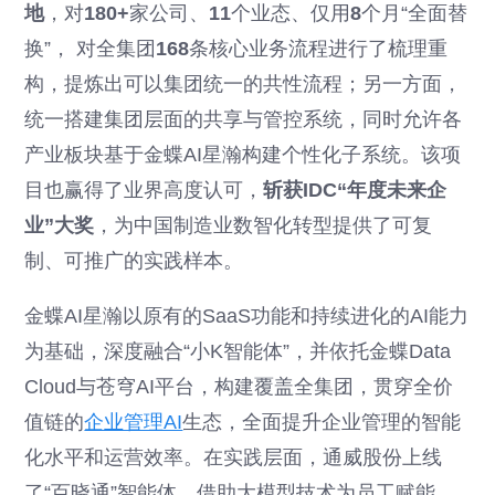
地
，对
180+
家公司、
11
个业态、仅用
8
个月“全面替
换”， 对全集团
168
条核心业务流程进行了梳理重
构，提炼出可以集团统一的共性流程；另一方面，
统一搭建集团层面的共享与管控系统，同时允许各
产业板块基于金蝶AI星瀚构建个性化子系统。该项
目也赢得了业界高度认可，
斩获IDC“年度未来企
业”大奖
，为中国制造业数智化转型提供了可复
制、可推广的实践样本。
金蝶AI星瀚以原有的SaaS功能和持续进化的AI能力
为基础，深度融合“小K智能体”，并依托金蝶Data
Cloud与苍穹AI平台，构建覆盖全集团，贯穿全价
值链的
企业管理AI
生态，全面提升企业管理的智能
化水平和运营效率。在实践层面，通威股份上线
了“百晓通”智能体，借助大模型技术为员工赋能。