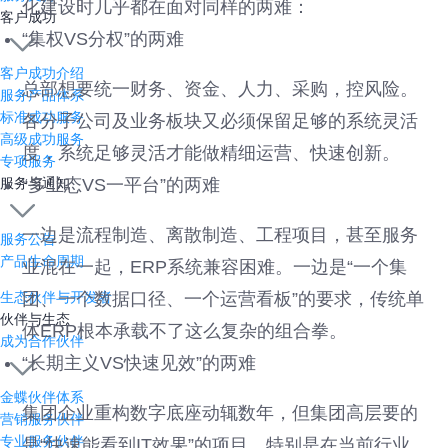
化建设时几乎都在面对同样的两难：
客户成功
“集权VS分权”的两难
客户成功介绍
总部想要统一财务、资金、人力、采购，控风险。
服务产品体系
标准成功服务
各分子公司及业务板块又必须保留足够的系统灵活
高级成功服务
度，系统足够灵活才能做精细运营、快速创新。
专项服务
“多业态VS一平台”的两难
服务与通知
一边是流程制造、离散制造、工程项目，甚至服务
服务公告
产品生命周期
业混在一起，ERP系统兼容困难。一边是“一个集
团、一个数据口径、一个运营看板”的要求，传统单
生态伙伴与开发者
伙伴与生态
体ERP根本承载不了这么复杂的组合拳。
成为合作伙伴
“长期主义VS快速见效”的两难
金蝶伙伴体系
集团企业重构数字底座动辄数年，但集团高层要的
营销服务伙伴
专业服务伙伴
是“快速能看到IT效果”的项目。特别是在当前行业