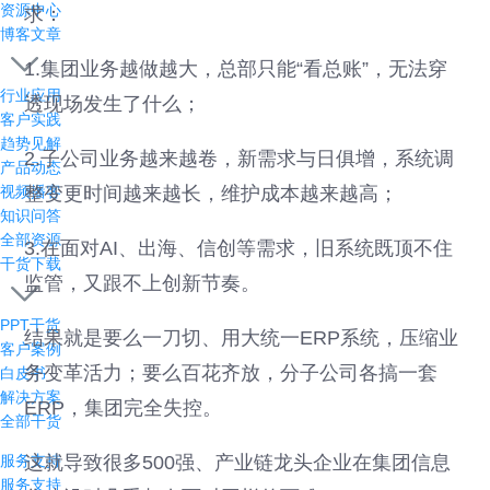
资源中心
求：
博客文章
1.集团业务越做越大，总部只能“看总账”，无法穿
行业应用
透现场发生了什么；
客户实践
趋势见解
2.子公司业务越来越卷，新需求与日俱增，系统调
产品动态
视频播客
整变更时间越来越长，维护成本越来越高；
知识问答
全部资源
3.在面对AI、出海、信创等需求，旧系统既顶不住
干货下载
监管，又跟不上创新节奏。
PPT干货
结果就是要么一刀切、用大统一ERP系统，压缩业
客户案例
务变革活力；要么百花齐放，分子公司各搞一套
白皮书
解决方案
ERP，集团完全失控。
全部干货
服务支持
这就导致很多500强、产业链龙头企业在集团信息
服务支持