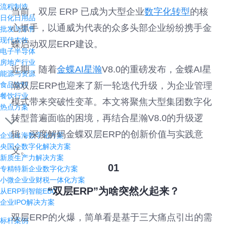
流程制造
当前，双层 ERP 已成为大型企业
数字化转型
的核
日化日用品
心抓手，以通威为代表的众多头部企业纷纷携手金
批发与零售
现代农牧
蝶启动双层ERP建设。
电子半导体
房地产行业
近期，随着
金蝶AI星瀚
V8.0的重磅发布，金蝶AI星
能源与资源
食品饮料
瀚双层ERP也迎来了新一轮迭代升级，为企业管理
餐饮行业
模式带来突破性变革。本文将聚焦大型集团数字化
热点方案
转型普遍面临的困境，再结合星瀚V8.0的升级逻
辑，深度解码金蝶双层ERP的创新价值与实践意
企业出海数字化方案
央国企数字化解决方案
义。
新质生产力解决方案
01
专精特新企业数字化方案
小微企业业财税一体化方案
“双层ERP”为啥突然火起来？
从ERP到智能EBC
企业IPO解决方案
双层ERP的火爆，简单看是基于三大痛点引出的需
标杆案例