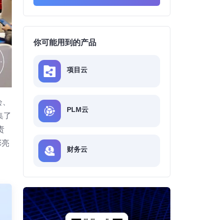
你可能用到的产品
项目云
会、
PLM云
集了
责
彩亮
财务云