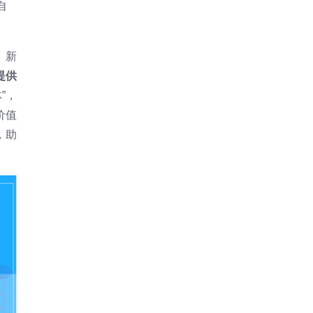
自
。新
提供
”，
价值
，助