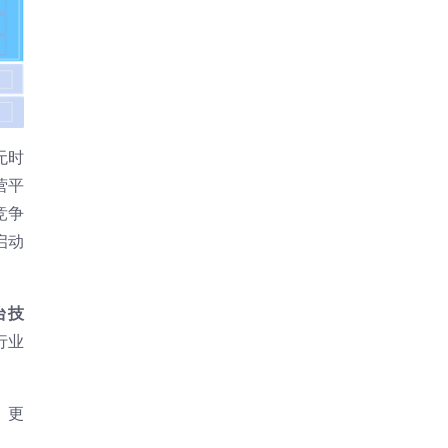
无时
营平
竞争
启动
台技
行业
、更