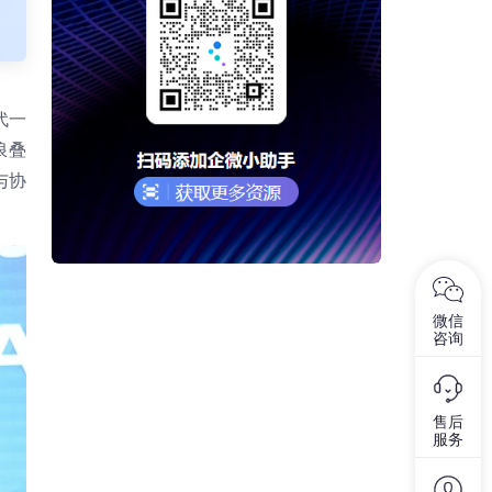
代一
浪叠
与协
微信
咨询
售后
服务