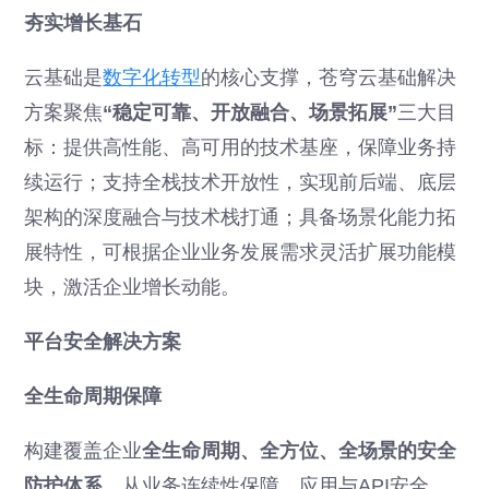
夯实增长基石
云基础是
数字化转型
的核心支撑，苍穹云基础解决
方案聚焦
“稳定可靠、开放融合、场景拓展”
三大目
标：提供高性能、高可用的技术基座，保障业务持
续运行；支持全栈技术开放性，实现前后端、底层
架构的深度融合与技术栈打通；具备场景化能力拓
展特性，可根据企业业务发展需求灵活扩展功能模
块，激活企业增长动能。
平台安全解决方案
全生命周期保障
构建覆盖企业
全生命周期、全方位、全场景的安全
防护体系
，从业务连续性保障、应用与API安全，