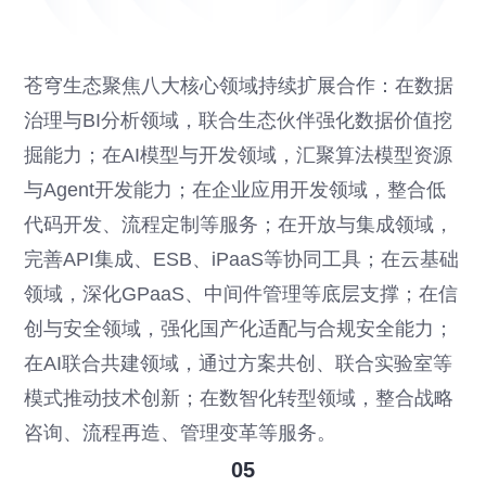
苍穹生态聚焦八大核心领域持续扩展合作：在数据
治理与BI分析领域，联合生态伙伴强化数据价值挖
掘能力；在AI模型与开发领域，汇聚算法模型资源
与Agent开发能力；在企业应用开发领域，整合低
代码开发、流程定制等服务；在开放与集成领域，
完善API集成、ESB、iPaaS等协同工具；在云基础
领域，深化GPaaS、中间件管理等底层支撑；在信
创与安全领域，强化国产化适配与合规安全能力；
在AI联合共建领域，通过方案共创、联合实验室等
模式推动技术创新；在数智化转型领域，整合战略
咨询、流程再造、管理变革等服务。
05