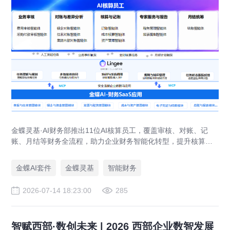
金蝶灵基·AI财务部推出11位AI核算员工，覆盖审核、对账、记
账、月结等财务全流程，助力企业财务智能化转型，提升核算效
率与准确性。
金蝶AI套件
金蝶灵基
智能财务
2026-07-14 18:23:00
285
智赋西部·数创未来 | 2026 西部企业数智发展