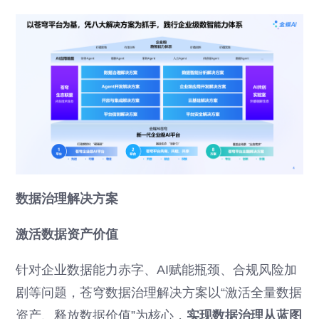
数据治理解决方案
激活数据资产价值
针对企业数据能力赤字、AI赋能瓶颈、合规风险加
剧等问题，苍穹数据治理解决方案以“激活全量数据
资产、释放数据价值”为核心，
实现数据治理从蓝图