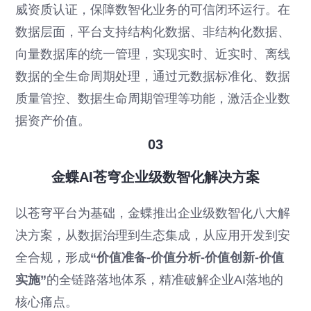
威资质认证，保障数智化业务的可信闭环运行。在
数据层面，平台支持结构化数据、非结构化数据、
向量数据库的统一管理，实现实时、近实时、离线
数据的全生命周期处理，通过元数据标准化、数据
质量管控、数据生命周期管理等功能，激活企业数
据资产价值。
03
金蝶AI苍穹企业级数智化解决方案
以苍穹平台为基础，金蝶推出企业级数智化八大解
决方案，从数据治理到生态集成，从应用开发到安
全合规，形成
“价值准备-价值分析-价值创新-价值
实施”
的全链路落地体系，精准破解企业AI落地的
核心痛点。