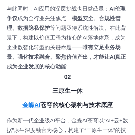
与此同时，AI应用的深层挑战也日益凸显：
AI伦理
争议
成为全行业关注焦点，
模型安全、合规性管
理、数据隐私保护
等问题亟待系统性解决。在此背
景下，构建以价值工程为核心的AI落地体系，成为
企业数智化转型的关键命题——
唯有立足业务场
景、强化技术融合、聚焦价值产出，才能让AI真正
成为企业发展的核心动能
。
02
三原生一体
金蝶AI
苍穹的核心架构与技术底座
作为新一代企业级AI平台，金蝶AI苍穹以“AI+云+数
据”原生深度融合为核心，构建了“三原生一体”的技