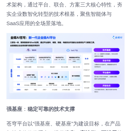
术架构，通过平台、联合、方案三大核心特性，夯
实企业数智化转型的技术根基，聚焦智能体与
SaaS应用的全场景落地。
强基座
：
稳定可靠的技术支撑
苍穹平台以“强基座、硬基座”为建设目标，在产品