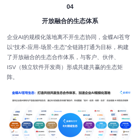
04
开放融合的生态体系
企业AI的规模化落地离不开生态协同，金蝶AI苍穹
以“技术-应用-场景-生态”全链路打通为目标，构建
了开放融合的生态合作体系，与客户、伙伴、
ISV（独立软件开发商）形成共建共赢的生态矩
阵。