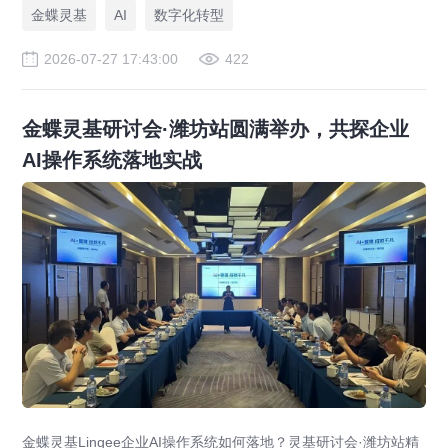
链、AI 设计全场景。
金蝶灵基
AI
数字化转型
2026-07-27 17:43:00
422
金蝶灵基研讨会·潍坊站圆满举办，共探企业
AI操作系统落地实战
金蝶灵基Lingee企业AI操作系统如何落地？灵基研讨会·潍坊站精