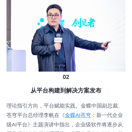
02
从平台构建到解决方案发布
理论指引方向，平台赋能实践。金蝶中国副总裁、
苍穹平台总经理李帆在《
金蝶AI苍穹
：新一代企业
级AI平台》主题演讲中指出，企业级软件将逐步从