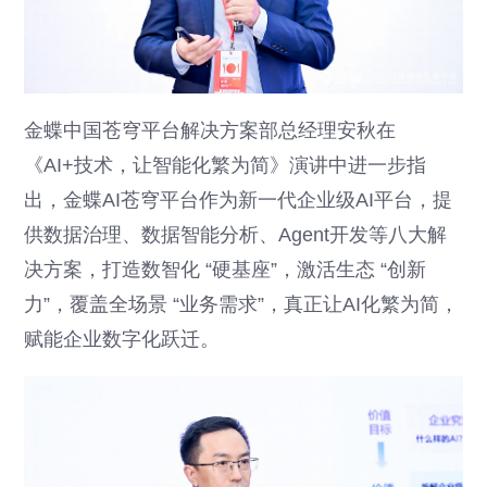
金蝶中国苍穹平台解决方案部总经理安秋在
《AI+技术，让智能化繁为简》演讲中进一步指
出，金蝶AI苍穹平台作为新一代企业级AI平台，提
供数据治理、数据智能分析、Agent开发等八大解
决方案，打造数智化 “硬基座”，激活生态 “创新
力”，覆盖全场景 “业务需求”，真正让AI化繁为简，
赋能企业数字化跃迁。