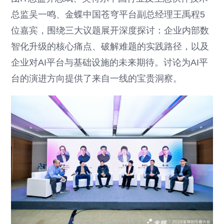
总监吴一鸣、金蝶中国苍穹平台副总经理王禹程5
位嘉宾，围绕三大议题展开深度探讨：企业内部数
智化升级的核心痛点、破解难题的实践路径，以及
企业对AI平台与基础设施的未来期待。讨论为AI平
台的演进方向提供了来自一线的宝贵洞察。