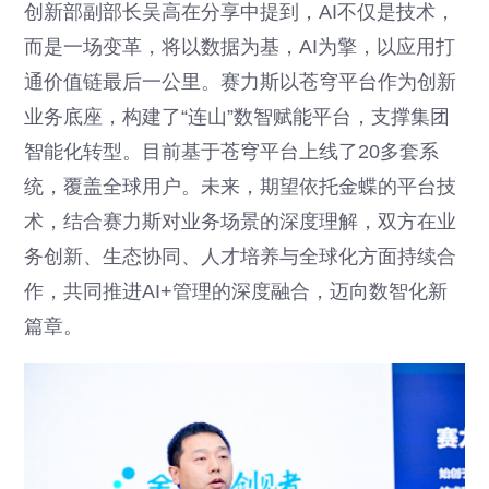
创新部副部长吴高在分享中提到，AI不仅是技术，
而是一场变革，将以数据为基，AI为擎，以应用打
通价值链最后一公里。赛力斯以苍穹平台作为创新
业务底座，构建了“连山”数智赋能平台，支撑集团
智能化转型。目前基于苍穹平台上线了20多套系
统，覆盖全球用户。未来，期望依托金蝶的平台技
术，结合赛力斯对业务场景的深度理解，双方在业
务创新、生态协同、人才培养与全球化方面持续合
作，共同推进AI+管理的深度融合，迈向数智化新
篇章。