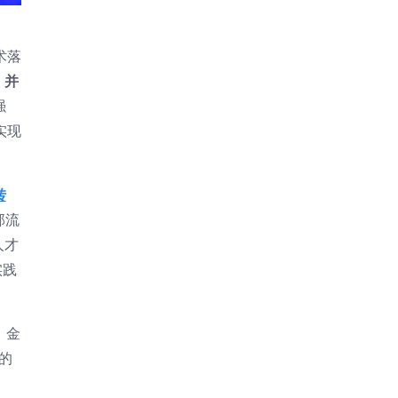
术落
，
并
强
实现
转
部流
人才
实践
，金
的