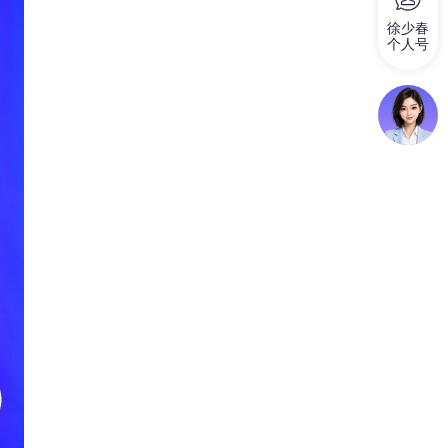
徐少春
个人号