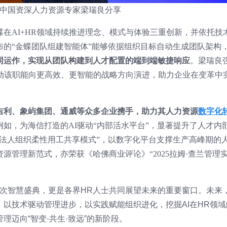
中国资深人力资源专家梁瑞良分享
在AI+HR领域持续推进理念、模式与体验三重创新，并依托技
布的“金蝶团队组建智能体”能够依据组织目标自动生成团队架构
协同运作，实现从团队构建到人才配置的端到端敏捷响应
。梁瑞良
推动该职能向更高效、更智能的战略方向演进，助力企业在变革中
吉利、象屿集团、通威等众多企业携手，助力其人力资源
数字化
例如，为海信打造的AI驱动“内部活水平台”，显著提升了人才内
跨法人组织柔性用工共享模式”，以数字化平台支撑生产高峰期的
源管理新范式，亦荣获《哈佛商业评论》“2025拉姆·查兰管理
一次智慧盛典，更是各界HR人士共同展望未来的重要窗口。未来
以技术驱动管理进步，以实践赋能组织进化，挖掘AI在HR领域
理迈向“智变·共生·致远”的新阶段。