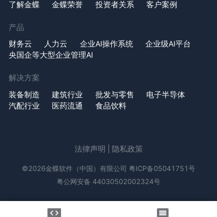
了解金蝶
金蝶荣誉
投资者关系
客户案例
产品
财务云
人力云
企业AI操作系统
企业级AI平台
央国企等大型企业管理AI
解决方案
装备制造
建筑行业
批发与零售
电子半导体
汽配行业
医药流通
食品饮料
法律声明
|
隐私政策
©2026金蝶软件（中国）有限公司
粤ICP备05041751号
粤公网安备 44030502002324号