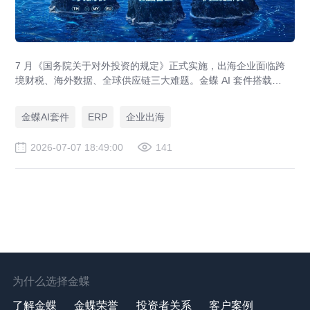
7 月《国务院关于对外投资的规定》正式实施，出海企业面临跨
境财税、海外数据、全球供应链三大难题。金蝶 AI 套件搭载
GlobalEase、LocalKits 与金蝶灵基AI 智能体，实现多国税制合
规、全球 ERP 可视、供应链智能风控，适配东南亚多国本地化经
金蝶AI套件
ERP
企业出海
营。
2026-07-07 18:49:00
141
为什么选择金蝶
了解金蝶
金蝶荣誉
投资者关系
客户案例