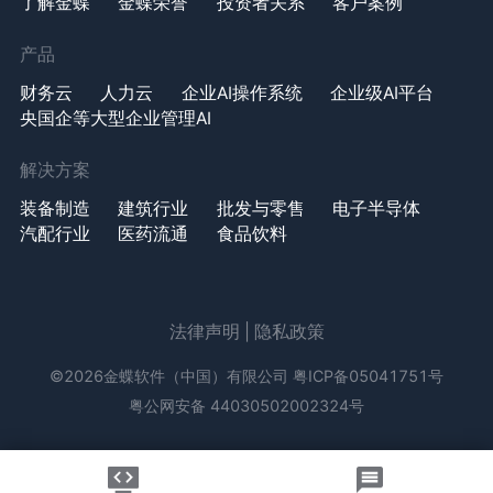
了解金蝶
金蝶荣誉
投资者关系
客户案例
产品
财务云
人力云
企业AI操作系统
企业级AI平台
央国企等大型企业管理AI
解决方案
装备制造
建筑行业
批发与零售
电子半导体
汽配行业
医药流通
食品饮料
法律声明
|
隐私政策
©2026金蝶软件（中国）有限公司
粤ICP备05041751号
粤公网安备 44030502002324号