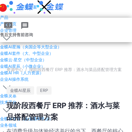
获取方案
产品
产品首页
企业管理AI
售后支持
售前咨询
金蝶AI星瀚（央国企等大型企业）
金蝶AI套件（大、中型企业）
金蝶云·星空（中型企业）
金蝶AI星辰（小微企业）
资源中心
/
现阶段西餐厅 ERP 推荐：酒水与菜品搭配管理方案
金蝶AI HR（人力资源）
企业AI操作系统
金蝶AI星辰
ERP
金蝶灵基
技术平台
现阶段西餐厅 ERP 推荐：酒水与菜
品搭配管理方案
金蝶AI苍穹（企业级AI平台）
业务领域
在消费升级与体验经济并行的当下，西餐厅的核心