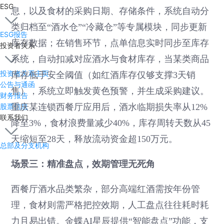
ESG
息，以及食材的采购日期、存储条件，系统自动分
类归档至“酒水仓”“冷藏仓”等专属模块，同步更新
ESG报告
库存数据；在销售环节，点单信息实时同步至库存
投资者关系
系统，自动扣减对应酒水与食材库存，当某类商品
投资者关系主页
库存低于安全阈值（如红酒库存仅够支撑3天销
公告与通函
售），系统立即触发黄色预警，并生成采购建议。
财务报告
股票信息
重庆某连锁西餐厅应用后，酒水临期损失率从12%
联系我们
降至3%，食材浪费量减少40%，库存周转天数从45
天缩短至28天，释放流动资金超150万元。
总部及分支机构
场景三：精准盘点，效期管理无死角
西餐厅酒水品类繁杂，部分高端红酒需按年份管
理，食材则需严格把控效期，人工盘点往往耗时耗
力且易出错。金蝶AI星辰提供“智能盘点”功能，支