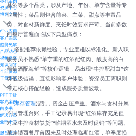
标杆案例
基酒等多个品类，涉及产地、年份、单宁含量等专
资源中心
博客文章
业属性；菜品则包含前菜、主菜、甜点等丰富品
类，对食材新鲜度、烹饪时效要求严苛。当前多数
行业应用
西餐厅普遍面临以下典型痛点：
客户实践
趋势见解
1. 搭配推荐依赖经验，专业度难以标准化。新入职
产品动态
视频播客
服务员不熟悉“单宁重的红酒配红肉、酸度高的白
知识问答
葡萄酒配海鲜”等核心逻辑，易出现“牛排配甜白”这
全部资源
干货下载
类低级错误，直接影响客户体验；资深员工离职则
带走核心搭配经验，造成服务质量波动。
PPT干货
客户案例
2.
库存管理
混乱，资金占压严重。酒水与食材分属
白皮书
不同管理台账，手工记录易出现“红酒库存充足但
解决方案
全部干货
对应牛排食材缺货”“临期酒水未及时促销”等问题。
某连锁西餐厅曾因未及时处理临期红酒，单季度损
服务支持