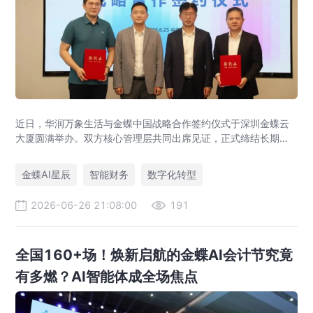
近日，华润万象生活与金蝶中国战略合作签约仪式于深圳金蝶云
大厦圆满举办。双方核心管理层共同出席见证，正式缔结长期战
略伙伴关系。本次战略合作旨在强强联合，以“共商、共建、共
享”为原则构建长期共赢的数智生态，打造财务数智化转型行业最
金蝶AI星辰
智能财务
数字化转型
佳实践和世界一流财务管理体系。
2026-06-26 21:08:00
191
全国160+场！焕新启航的金蝶AI会计节究竟
有多燃？AI智能体成全场焦点