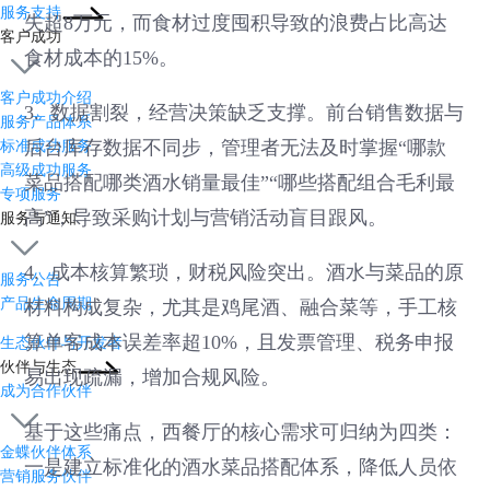
服务支持
失超8万元，而食材过度囤积导致的浪费占比高达
客户成功
食材成本的15%。
客户成功介绍
3. 数据割裂，经营决策缺乏支撑。前台销售数据与
服务产品体系
标准成功服务
后台库存数据不同步，管理者无法及时掌握“哪款
高级成功服务
菜品搭配哪类酒水销量最佳”“哪些搭配组合毛利最
专项服务
高”，导致采购计划与营销活动盲目跟风。
服务与通知
4. 成本核算繁琐，财税风险突出。酒水与菜品的原
服务公告
产品生命周期
材料构成复杂，尤其是鸡尾酒、融合菜等，手工核
算单客成本误差率超10%，且发票管理、税务申报
生态伙伴与开发者
伙伴与生态
易出现疏漏，增加合规风险。
成为合作伙伴
基于这些痛点，西餐厅的核心需求可归纳为四类：
金蝶伙伴体系
一是建立标准化的酒水菜品搭配体系，降低人员依
营销服务伙伴