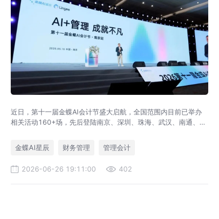
近日，第十一届金蝶AI会计节盛大启航，全国范围内目前已举办
相关活动160+场，先后登陆南京、深圳、珠海、武汉、南通、长
春、贵阳等多座城市，近3万名业界领袖、专家学者及会计菁英踊
跃到场，全网直播观看量突破10万+。各站活动吸引党央媒、省
金蝶AI星辰
财务管理
管理会计
市官媒、财经科技媒体等20+家权威媒体直击盛况，相关报道总
阅读量100+万，活动品牌效应持续扩大。
2026-06-26 19:11:00
402