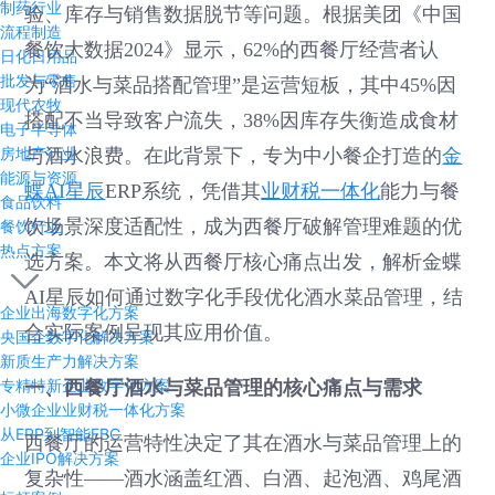
制药行业
验、库存与销售数据脱节等问题。根据美团《中国
流程制造
餐饮大数据2024》显示，62%的西餐厅经营者认
日化日用品
批发与零售
为“酒水与菜品搭配管理”是运营短板，其中45%因
现代农牧
搭配不当导致客户流失，38%因库存失衡造成食材
电子半导体
房地产行业
与酒水浪费。在此背景下，专为中小餐企打造的
金
能源与资源
蝶AI星辰
ERP系统，凭借其
业财税一体化
能力与餐
食品饮料
饮场景深度适配性，成为西餐厅破解管理难题的优
餐饮行业
热点方案
选方案。本文将从西餐厅核心痛点出发，解析金蝶
AI星辰如何通过数字化手段优化酒水菜品管理，结
企业出海数字化方案
合实际案例呈现其应用价值。
央国企数字化解决方案
新质生产力解决方案
专精特新企业数字化方案
一、西餐厅酒水与菜品管理的核心痛点与需求
小微企业业财税一体化方案
从ERP到智能EBC
西餐厅的运营特性决定了其在酒水与菜品管理上的
企业IPO解决方案
复杂性——酒水涵盖红酒、白酒、起泡酒、鸡尾酒