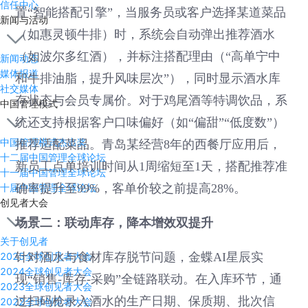
信任中心
置“智能搭配引擎”，当服务员或客户选择某道菜品
新闻与活动
（如惠灵顿牛排）时，系统会自动弹出推荐酒水
（如波尔多红酒），并标注搭配理由（“高单宁中
新闻动态
媒体报道
和牛排油脂，提升风味层次”），同时显示酒水库
社交媒体
存状态与会员专属价。对于鸡尾酒等特调饮品，系
中国管理模式
统还支持根据客户口味偏好（如“偏甜”“低度数”）
中国管理模式杰出奖
推荐适配菜品。青岛某经营8年的西餐厅应用后，
十二届中国管理全球论坛
新员工点单培训时间从1周缩短至1天，搭配推荐准
十一届中国管理全球论坛
十届中国管理全球论坛
确率提升至99%，客单价较之前提高28%。
创见者大会
场景二：联动库存，降本增效双提升
关于创见者
2025全球创见者大会
针对酒水与食材库存脱节问题，金蝶AI星辰实
2024全球创见者大会
现“销售-库存-采购”全链路联动。在入库环节，通
2023全球创见者大会
过扫码枪录入酒水的生产日期、保质期、批次信
2022全球创见者大会