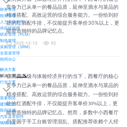
竞争力已从单一的餐品品质，延伸至酒水与菜品的
财务管理
精准搭配、高效运营的综合服务能力。一份恰到好
税务管理
人力资源管理
处的红酒配牛排，不仅能提升客单价30%以上，更
供应链管理
能塑造独特的品牌记忆点。
研发管理（PLM）
制造管理
2025-12-12
55
采购管理（SRM）
全渠道管理
协同办公
解决方案
解决方案
在消费升级与体验经济并行的当下，西餐厅的核心
行业方案
竞争力已从单一的餐品品质，延伸至酒水与菜品的
精准搭配、高效运营的综合服务能力。一份恰到好
装备制造
处的红酒配牛排，不仅能提升客单价30%以上，更
建筑行业
医药流通
能塑造独特的品牌记忆点。然而，多数中小西餐厅
汽车及零部件
仍受困于手工台账管理混乱、搭配推荐依赖个人经
钢铁冶金