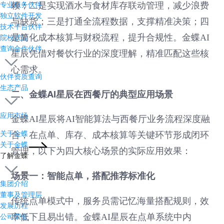
专业服务伙伴
赖；二是实现酒水与食材库存联动管理，减少浪费
独立软件开发
与缺货；三是打通全流程数据，支撑精准决策；四
技术平台伙伴
是简化成本核算与财税流程，提升合规性。金蝶AI
院校联盟
查询合作伙伴
星辰凭借对餐饮行业的深度理解，精准匹配这些核
心需求。
伙伴资质查询
生态产品
二、金蝶AI星辰在西餐厅的典型应用场景
应用市场
金蝶AI星辰将AI智能算法与西餐厅业务流程深度融
关于金蝶
合，在点单、库存、成本核算等关键环节形成闭环
关于金蝶
管理，以下为四大核心场景的实际应用效果：
了解金蝶
场景一：智能点单，搭配推荐标准化
集团介绍
董事及管理层
传统点单模式中，服务员需记忆海量搭配规则，效
发展历程
公司荣誉
率低下且易出错。金蝶AI星辰在点单系统中内