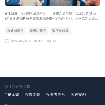
6月18日，AI+管理 成就不凡——金蝶AI原生应用品鉴沙龙(金华
站)在金漪湖科技创新策源地云蝶中心顺利举办。本次活动由金蝶
软件(中国)有限公司金华分公司主办，金华金东菜根产业运营服务
有限公司、金华市数据资源协会联合协办，汇聚金华本地众多企
金蝶AI星空
金蝶AI苍穹
数字化转型
业家、企业管理者及数字化负责人，围绕金蝶全新发布的灵基企
业AI操作系统展开深度交流，立足浙中企业发展实际痛点，为区
2026-06-24 18:30:00
445
域企业智能化转型升级注入强劲动能。
为什么选择金蝶
了解金蝶
金蝶荣誉
投资者关系
客户案例