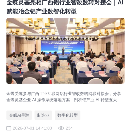
金蝶灵基亮相广西铝行业智改数转对接会｜AI
赋能冶金铝产业数智化转型
金蝶受邀参与广西工业互联网铝行业智改数转网联对接会，分享
金蝶灵基企业 AI 操作系统落地方案，剖析铝产业 AI 转型五大趋
势，服务中国铝业、柳钢、华银铝业等 300 + 冶金企业数字化升
级。
金蝶AI星瀚
制造业
数字化转型
2026-07-01 14:41:00
234