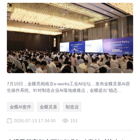
7月10日，金蝶亮相南京e-works工业AI论坛，发布金蝶灵基AI原
生操作系统。针对制造企业AI落地难痛点，金蝶提出“稳态
ERP+敏态AI”架构，通过Chat×Work×Build闭环，实现采购风控、
生产排程等场景智能化，助力制造业数字化转型。
金蝶AI套件
金蝶灵基
制造业
2026-07-13 17:34:00
151