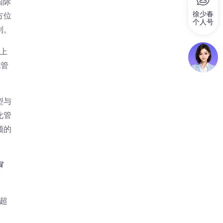
国际
徐少春
方位
个人号
列。
自上
化管
型与
化管
领的
审
超