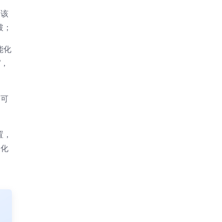
。该
破；
能化
”，
、可
置，
智化