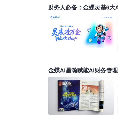
财务人必备：金蝶灵基6大
金蝶AI星瀚赋能AI财务管