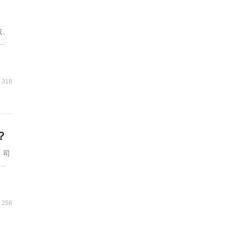
账、
理
318
？
、司
财
选
258