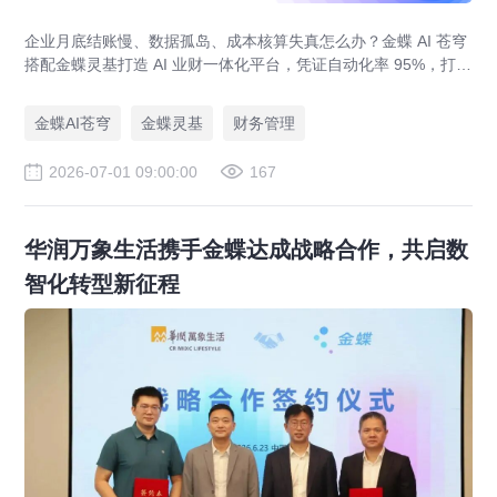
企业月底结账慢、数据孤岛、成本核算失真怎么办？金蝶 AI 苍穹
搭配金蝶灵基打造 AI 业财一体化平台，凭证自动化率 95%，打通
产供销财务全链路，覆盖制造、新能源、教育、人力集团多行业
落地案例。
金蝶AI苍穹
金蝶灵基
财务管理
2026-07-01 09:00:00
167
华润万象生活携手金蝶达成战略合作，共启数
智化转型新征程