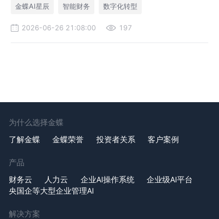
享”为原则构建长期共赢的数智生态，打造财务数智化转型行业最
金蝶AI星辰
智能财务
数字化转型
佳实践和世界一流财务管理体系。
2026-06-26 21:08:00
197
为什么选择金蝶
了解金蝶
金蝶荣誉
投资者关系
客户案例
产品
财务云
人力云
企业AI操作系统
企业级AI平台
央国企等大型企业管理AI
解决方案