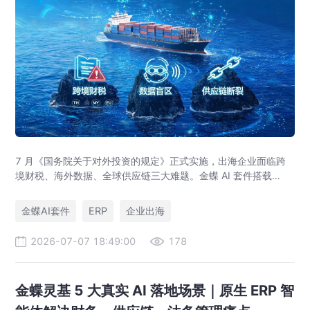
7 月《国务院关于对外投资的规定》正式实施，出海企业面临跨
境财税、海外数据、全球供应链三大难题。金蝶 AI 套件搭载
GlobalEase、LocalKits 与金蝶灵基AI 智能体，实现多国税制合
规、全球 ERP 可视、供应链智能风控，适配东南亚多国本地化经
金蝶AI套件
ERP
企业出海
营。
2026-07-07 18:49:00
178
金蝶灵基 5 大真实 AI 落地场景｜原生 ERP 智