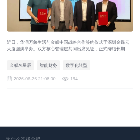
近日，华润万象生活与金蝶中国战略合作签约仪式于深圳金蝶云
大厦圆满举办。双方核心管理层共同出席见证，正式缔结长期战
略伙伴关系。本次战略合作旨在强强联合，以“共商、共建、共
享”为原则构建长期共赢的数智生态，打造财务数智化转型行业最
金蝶AI星辰
智能财务
数字化转型
佳实践和世界一流财务管理体系。
2026-06-26 21:08:00
194
为什么选择金蝶