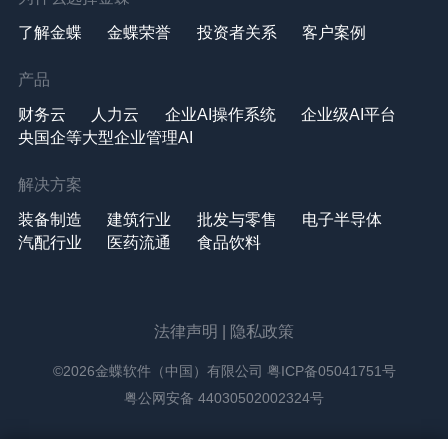
了解金蝶
金蝶荣誉
投资者关系
客户案例
产品
财务云
人力云
企业AI操作系统
企业级AI平台
央国企等大型企业管理AI
解决方案
装备制造
建筑行业
批发与零售
电子半导体
汽配行业
医药流通
食品饮料
法律声明
|
隐私政策
©2026金蝶软件（中国）有限公司
粤ICP备05041751号
粤公网安备 44030502002324号