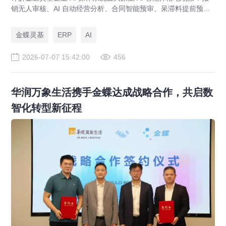
销无人审核、AI 自动经营分析、合同智能预审、呆滞料提前预
警、预算实时管控，解决传统 ERP、RPA、BI 落地局限。
金蝶灵基
ERP
AI
2026-07-07 15:42:00
456
华润万象生活携手金蝶达成战略合作，共启数
智化转型新征程