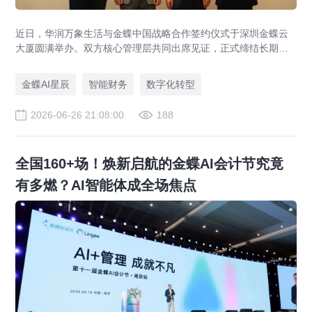
近日，华润万象生活与金蝶中国战略合作签约仪式于深圳金蝶云
大厦圆满举办。双方核心管理层共同出席见证，正式缔结长期战
略伙伴关系。本次战略合作旨在强强联合，以“共商、共建、共
享”为原则构建长期共赢的数智生态，打造财务数智化转型行业最
金蝶AI星辰
智能财务
数字化转型
佳实践和世界一流财务管理体系。
2026-06-26 21:08:00
188
全国160+场！焕新启航的金蝶AI会计节究竟
有多燃？AI智能体成全场焦点