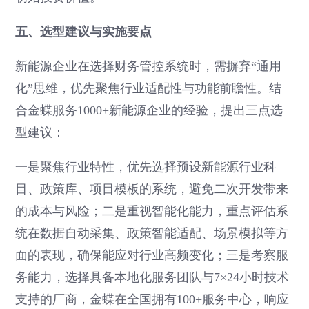
五、选型建议与实施要点
新能源企业在选择财务管控系统时，需摒弃“通用
化”思维，优先聚焦行业适配性与功能前瞻性。结
合金蝶服务1000+新能源企业的经验，提出三点选
型建议：
一是聚焦行业特性，优先选择预设新能源行业科
目、政策库、项目模板的系统，避免二次开发带来
的成本与风险；二是重视智能化能力，重点评估系
统在数据自动采集、政策智能适配、场景模拟等方
面的表现，确保能应对行业高频变化；三是考察服
务能力，选择具备本地化服务团队与7×24小时技术
支持的厂商，金蝶在全国拥有100+服务中心，响应