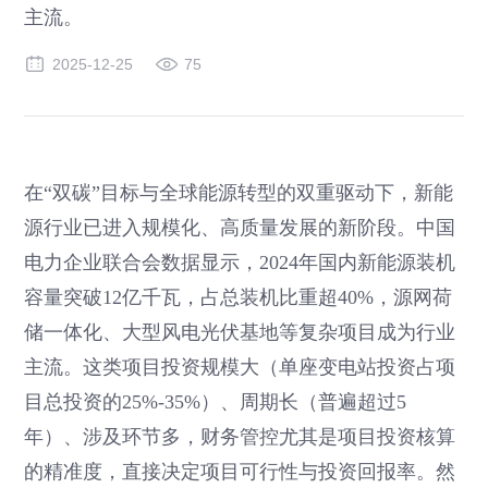
主流。
2025-12-25
75
在“双碳”目标与全球能源转型的双重驱动下，新能
源行业已进入规模化、高质量发展的新阶段。中国
电力企业联合会数据显示，2024年国内新能源装机
容量突破12亿千瓦，占总装机比重超40%，源网荷
储一体化、大型风电光伏基地等复杂项目成为行业
主流。这类项目投资规模大（单座变电站投资占项
目总投资的25%-35%）、周期长（普遍超过5
年）、涉及环节多，财务管控尤其是项目投资核算
的精准度，直接决定项目可行性与投资回报率。然