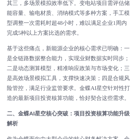
其三，多场景模拟效率低下。变电站项目需评估储
能容量、输电材质、消纳模式等多种方案，手工模
型调整一次需耗时超48小时，难以满足企业1周内
完成5种以上方案比选的需求。
基于这些痛点，新能源企业的核心需求已明确：一
是全链路数据整合能力，实现业财数据实时同步；
二是动态测算模型，精准响应政策与市场变化；三
是高效场景模拟工具，支撑快速决策；四是合规风
险管控，满足行业监管要求。金蝶AI星空针对性打
造的最新项目投资核算功能，恰好契合这些需求。
二、金蝶AI星空核心突破：项目投资核算功能升级
解析