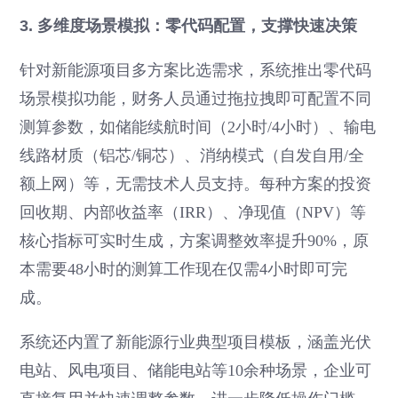
3. 多维度场景模拟：零代码配置，支撑快速决策
针对新能源项目多方案比选需求，系统推出零代码
场景模拟功能，财务人员通过拖拉拽即可配置不同
测算参数，如储能续航时间（2小时/4小时）、输电
线路材质（铝芯/铜芯）、消纳模式（自发自用/全
额上网）等，无需技术人员支持。每种方案的投资
回收期、内部收益率（IRR）、净现值（NPV）等
核心指标可实时生成，方案调整效率提升90%，原
本需要48小时的测算工作现在仅需4小时即可完
成。
系统还内置了新能源行业典型项目模板，涵盖光伏
电站、风电项目、储能电站等10余种场景，企业可