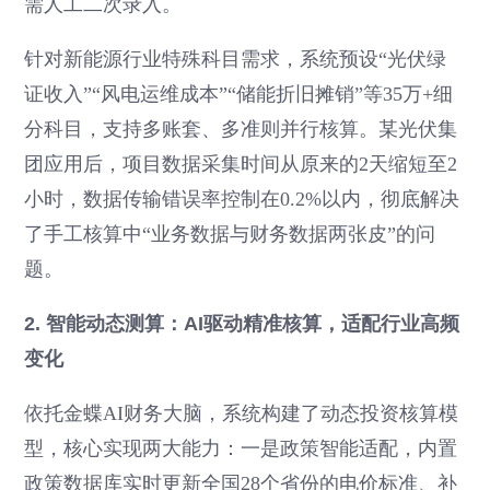
需人工二次录入。
针对新能源行业特殊科目需求，系统预设“光伏绿
证收入”“风电运维成本”“储能折旧摊销”等35万+细
分科目，支持多账套、多准则并行核算。某光伏集
团应用后，项目数据采集时间从原来的2天缩短至2
小时，数据传输错误率控制在0.2%以内，彻底解决
了手工核算中“业务数据与财务数据两张皮”的问
题。
2. 智能动态测算：AI驱动精准核算，适配行业高频
变化
依托金蝶AI财务大脑，系统构建了动态投资核算模
型，核心实现两大能力：一是政策智能适配，内置
政策数据库实时更新全国28个省份的电价标准、补