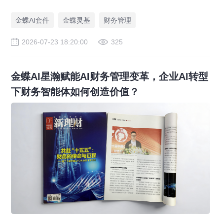
财对账，实现企业管理场景升级。
金蝶AI套件
金蝶灵基
财务管理
2026-07-23 18:20:00
325
金蝶AI星瀚赋能AI财务管理变革，企业AI转型
下财务智能体如何创造价值？