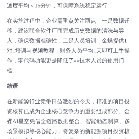
速度平均＜15分钟，可保障系统稳定运行。
在实施过程中，企业需重点关注两点：一是数据迁
移，建议联合软件厂商完成历史数据的清洗与导
入，确保数据准确性；二是人员培训，金蝶提供1
对1培训与视频教程，财务人员平均1天即可上手操
作，零代码功能更是降低了非技术人员的使用门
槛。
结语
在新能源行业竞争日益激烈的今天，精准的项目投
资核算已成为企业核心竞争力的重要组成部分。金
蝶AI星空凭借全链路数据整合、智能动态测算、多
场景模拟等核心能力，将复杂的新能源项目投资核