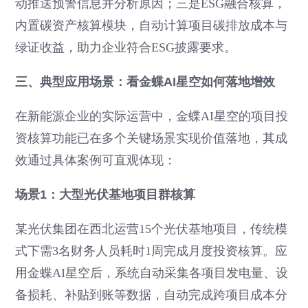
动推送预警信息并分析原因；三是ESG融合核算，
内置碳资产核算模块，自动计算项目碳排放成本与
绿证收益，助力企业符合ESG披露要求。
三、典型应用场景：看金蝶AI星空如何落地增效
在新能源企业的实际运营中，金蝶AI星空的项目投
资核算功能已在多个关键场景实现价值落地，其成
效通过具体案例可直观体现：
场景1：大型光伏基地项目群核算
某光伏集团在西北运营15个光伏基地项目，传统模
式下需3名财务人员耗时1周完成月度投资核算。应
用金蝶AI星空后，系统自动采集各项目发电量、设
备损耗、补贴到账等数据，自动完成跨项目成本分