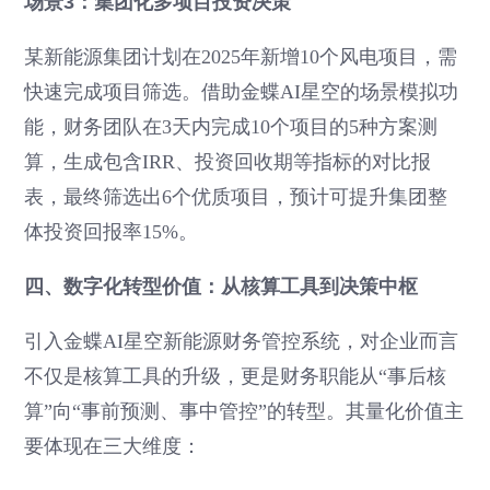
场景3：集团化多项目投资决策
某新能源集团计划在2025年新增10个风电项目，需
快速完成项目筛选。借助金蝶AI星空的场景模拟功
能，财务团队在3天内完成10个项目的5种方案测
算，生成包含IRR、投资回收期等指标的对比报
表，最终筛选出6个优质项目，预计可提升集团整
体投资回报率15%。
四、数字化转型价值：从核算工具到决策中枢
引入金蝶AI星空新能源财务管控系统，对企业而言
不仅是核算工具的升级，更是财务职能从“事后核
算”向“事前预测、事中管控”的转型。其量化价值主
要体现在三大维度：