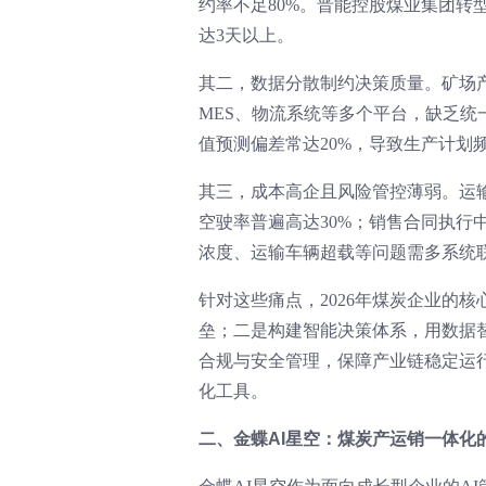
约率不足80%。晋能控股煤业集团转
达3天以上。
其二，数据分散制约决策质量。矿场产
MES、物流系统等多个平台，缺乏
值预测偏差常达20%，导致生产计划频
其三，成本高企且风险管控薄弱。运
空驶率普遍高达30%；销售合同执行
浓度、运输车辆超载等问题需多系统
针对这些痛点，2026年煤炭企业的
垒；二是构建智能决策体系，用数据
合规与安全管理，保障产业链稳定运
化工具。
二、金蝶AI星空：煤炭产运销一体化