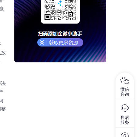
智
能
环
优放
。
解决
微信
产
咨询
销
调整
售后
服务