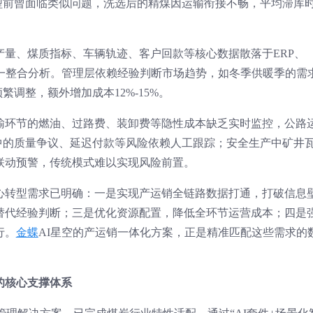
型前曾面临类似问题，洗选后的精煤因运输衔接不畅，平均滞库
量、煤质指标、车辆轨迹、客户回款等核心数据散落于ERP、
统一整合分析。管理层依赖经验判断市场趋势，如冬季供暖季的需
繁调整，额外增加成本12%-15%。
输环节的燃油、过路费、装卸费等隐性成本缺乏实时监控，公路
中的质量争议、延迟付款等风险依赖人工跟踪；安全生产中矿井
联动预警，传统模式难以实现风险前置。
核心转型需求已明确：一是实现产运销全链路数据打通，打破信息
替代经验判断；三是优化资源配置，降低全环节运营成本；四是
行。
金蝶
AI星空的产运销一体化方案，正是精准匹配这些需求的
的核心支撑体系