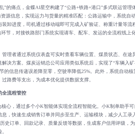
”的痛点，金蝶AI星空构建了“公路+铁路+港口”多式联运管理
输资源信息，实现运力与货量的精准匹配：公路运输中，系统自
与装卸进度，司机通过移动端即可完成入矿验证、称重计量等流
输环节，对接铁路部门系统实现请车、配车、发运的全流程线上
，管理者通过系统仪表盘可实时查看车辆位置、煤质状态、在途
送解决方案。煤炭运销总公司应用类似系统后，实现了“车辆入矿
节的信息传递误差降至零，空驶率降低25%。此外，系统自动核
、过路费等支出，为成本优化提供数据支撑。
的全流程管控
为核心，通过多个小K智能体实现全流程智能化。小K制单助手可
信息，快速生成销售订单并同步至生产、运输模块，减少人工录
户历史订单、回款记录、质量反馈等数据，生成客户信用评级，
险。