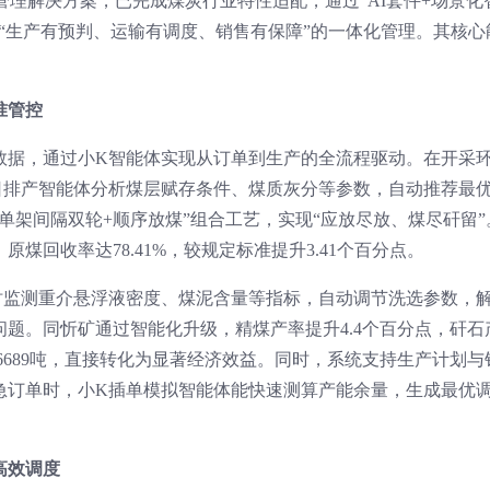
I管理解决方案，已完成煤炭行业特性适配，通过“AI套件+场景化
“生产有预判、运输有调度、销售有保障”的一体化管理。其核心
准管控
数据，通过小K智能体实现从订单到生产的全流程驱动。在开采
日排产智能体分析煤层赋存条件、煤质灰分等参数，自动推荐最
单架间隔双轮+顺序放煤”组合工艺，实现“应放尽放、煤尽矸留”
煤回收率达78.41%，较规定标准提升3.41个百分点。
时监测重介悬浮液密度、煤泥含量等指标，自动调节洗选参数，
题。同忻矿通过智能化升级，精煤产率提升4.4个百分点，矸石
少6689吨，直接转化为显著经济效益。同时，系统支持生产计划与
急订单时，小K插单模拟智能体能快速测算产能余量，生成最优
高效调度