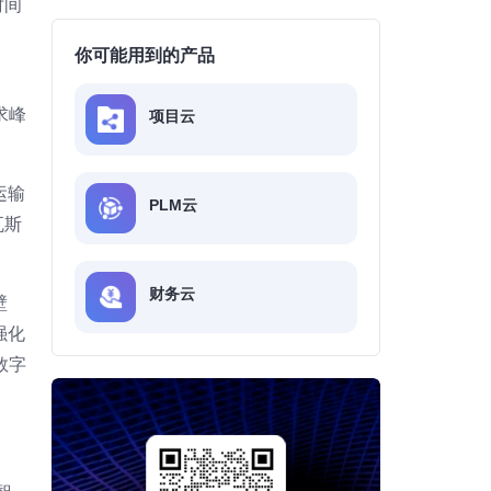
时间
你可能用到的产品
求峰
项目云
运输
PLM云
瓦斯
财务云
壁
强化
数字