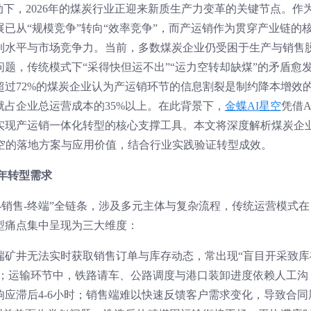
动下，2026年的煤炭行业正迎来新质生产力变革的关键节点。作
已从“规模竞争”转向“效率竞争”，而产运销作为贯穿产业链的
利水平与市场竞争力。当前，多数煤炭企业仍受困于生产与销售
题，传统模式下“采得快但运不出”“运力空转却缺煤”的矛盾愈
过72%的煤炭企业认为产运销环节的信息割裂是制约降本增效
占企业总运营成本的35%以上。在此背景下，
金蝶AI星空
凭借A
实现产运销一体化转型的核心支撑工具。本文将深度解析煤炭企
空的落地方案与应用价值，结合行业实践验证转型成效。
6年转型需求
输-销售-终端”全链条，涉及多元主体与复杂流程，传统运营模式在
典型痛点集中呈现为三大维度：
端矿井无法实时获取销售订单与库存动态，常出现“盲目开采致库
境；运输环节中，铁路请车、公路调度与港口装卸进度依赖人工沟
应滞后4-6小时；销售端难以快速反馈客户需求变化，导致合同