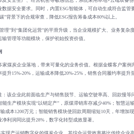
涉及安全生产、经营机密等敏感信息，系统采用本地+云端双备份
业数据安全要求。同时，内置ESG智能体，可自动生成符合监管
碳”背景下的合规审查，降低ESG报告筹备成本80%以上。
管理”到“集团化运营”的平滑升级，当企业规模扩大、业务复杂
运输管理等功能模块，保护初始投资价值。
例
在多家煤炭企业落地，带来可量化的业务价值。根据金蝶客户案例
升15%-20%，运输成本降低20%-25%，销售合同履约率提升
性：该企业此前面临生产与销售脱节、运输空驶率高、回款慢等
过智能生产模块实现“以销定产”，原煤滞销库存减少40%；智慧运
运输成本1200万元；智能销售模块使回款周期缩短10天，年增加
该企业净利润同比提升28%，数字化转型成效显著。
26年实现产运销数字化的煤炭企业，其综合运营效率将比传统企业