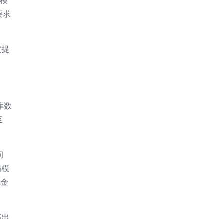
模
要求
度提
库数
至
问
输模
现金
高出