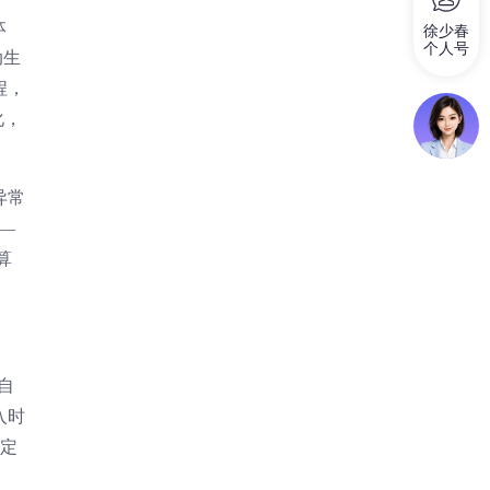
体
徐少春
个人号
动生
程，
化，
异常
—
算
自
入时
为定