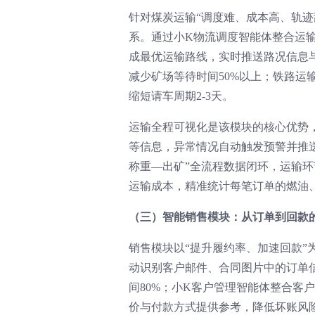
针对煤炭运输“调度难、成本高、轨迹乱
系。通过小K物流调度智能体整合运
成最优运输路线，实时推送路况信息
减少矿场等待时间50%以上；铁路运
缩短请车周期2-3天。
运输全程可视化是该模块的核心优势
等信息，异常情况自动触发预警并推
称重—出矿”全流程数据闭环，运输环
运输成本，精准统计每笔订单的燃油
（三）智能销售模块：从订单到回款
销售模块以“提升履约率、加速回款”
动识别客户邮件、合同图片中的订单
间80%；小K客户管理智能体整合客
价与付款方式提供参考，降低坏账风