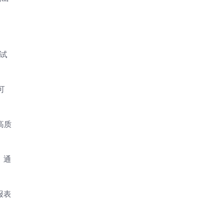
试
可
高质
，通
报表