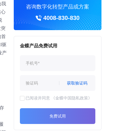
为我
咨询数字化转型产品或方案
核心
4008-830-830
脱
发突
的首
I驱
金蝶产品免费试用
业产
获取验证码
已阅读并同意
《金蝶中国隐私政策》
存
免费试用
履