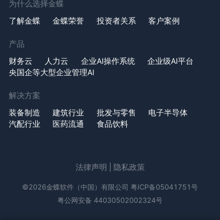
为什么选择金蝶
了解金蝶
金蝶荣誉
投资者关系
客户案例
产品
财务云
人力云
企业AI操作系统
企业级AI平台
央国企等大型企业管理AI
解决方案
装备制造
建筑行业
批发与零售
电子半导体
汽配行业
医药流通
食品饮料
法律声明
|
隐私政策
©2026金蝶软件（中国）有限公司
粤ICP备05041751号
粤公网安备 44030502002324号