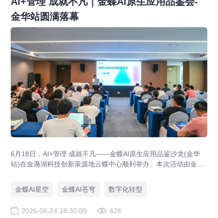
AI+管理 成就不凡｜金蝶AI原生应用品鉴会-
金华站圆满落幕
6月18日，AI+管理 成就不凡——金蝶AI原生应用品鉴沙龙(金华
站)在金漪湖科技创新策源地云蝶中心顺利举办。本次活动由金蝶
软件(中国)有限公司金华分公司主办，金华金东菜根产业运营服务
有限公司、金华市数据资源协会联合协办，汇聚金华本地众多企
金蝶AI星空
金蝶AI苍穹
数字化转型
业家、企业管理者及数字化负责人，围绕金蝶全新发布的灵基企
业AI操作系统展开深度交流，立足浙中企业发展实际痛点，为区
2026-06-24 18:30:00
428
域企业智能化转型升级注入强劲动能。