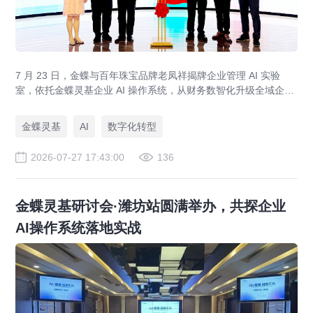
7 月 23 日，金蝶与百年珠宝品牌老凤祥揭牌企业管理 AI 实验
室，依托金蝶灵基企业 AI 操作系统，从财务数智化升级全域企业
管理 AI，打造黄金珠宝行业 AI 管理标杆，覆盖智能财务、供应
链、AI 设计全场景。
金蝶灵基
AI
数字化转型
2026-07-27 17:43:00
136
金蝶灵基研讨会·潍坊站圆满举办，共探企业
AI操作系统落地实战