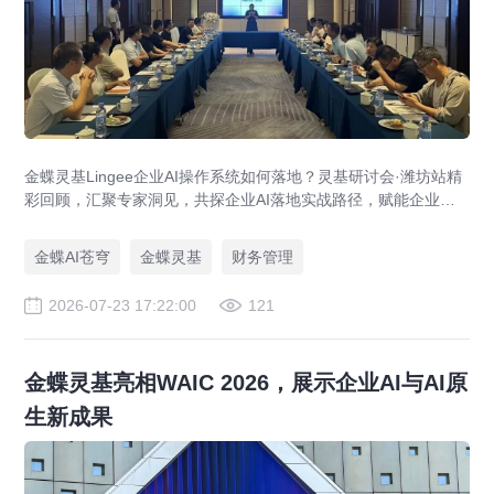
金蝶灵基Lingee企业AI操作系统如何落地？灵基研讨会·潍坊站精
彩回顾，汇聚专家洞见，共探企业AI落地实战路径，赋能企业智
能化升级与数字化转型。
金蝶AI苍穹
金蝶灵基
财务管理
2026-07-23 17:22:00
121
金蝶灵基亮相WAIC 2026，展示企业AI与AI原
生新成果