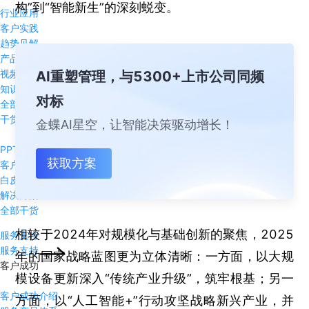
构”到“智能新生”的深刻蜕变。
行业应用
客户实践
趋势见解
产品动态
AI重塑管理，与5300+上市公司同频
视频播客
知识问答
对标
全部资源
干货下载
金蝶AI星空，让智能决策驱动增长！
PPT干货
获取方案
客户案例
白皮书
解决方案
全部干货
相较于2024年对规模化与基础创新的聚焦，2025
服务支持
服务支持
年的国家战略蓝图更为立体清晰：一方面，以大规
客户成功
模设备更新深入“传统产业升级”，筑牢根基；另一
客户成功介绍
方面，以“人工智能+”行动攻坚战略新兴产业，并