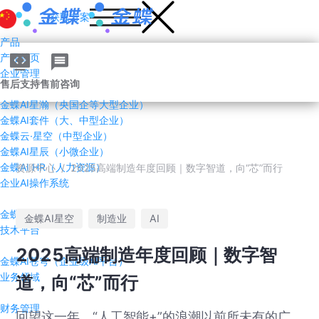
获取方案
产品
产品首页
企业管理AI
售后支持
售前咨询
金蝶AI星瀚（央国企等大型企业）
金蝶AI套件（大、中型企业）
金蝶云·星空（中型企业）
金蝶AI星辰（小微企业）
金蝶AI HR（人力资源）
资源中心
/
2025高端制造年度回顾｜数字智道，向“芯”而行
企业AI操作系统
金蝶灵基
金蝶AI星空
制造业
AI
技术平台
2025高端制造年度回顾｜数字智
金蝶AI苍穹（企业级AI平台）
业务领域
道，向“芯”而行
财务管理
回望这一年，“人工智能+”的浪潮以前所未有的广