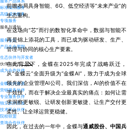
服务产品体系
前瞻布局具身智能、6G、低空经济等“未来产业”的
标准成功服务
高级成功服务
生态重构。
专项服务
服务与通知
在这场向“芯”而行的数智化革命中，数据与智能不
再是锦上添花的工具，而已成为驱动研发、生产、
服务公告
产品生命周期
管理与协同的核心生产要素。
生态伙伴与开发者
在此背景下，金蝶在2025年完成了战略跃迁，
伙伴与生态
成为合作伙伴
从“金蝶云”全面升级为“金蝶AI”，致力于成为全球
领先的企业管理AI公司。我们深信，AI的价值不在
金蝶伙伴体系
营销服务伙伴
于炫技，而在于解决企业最真实的痛点：如何让需
专业服务伙伴
求洞察更敏锐、让研发创新更敏捷、让生产交付更
独立软件开发
技术平台伙伴
柔性、让全球运营更稳健。
院校联盟
查询合作伙伴
因此，在过去的一年中，金蝶与
通威股份、中国兵