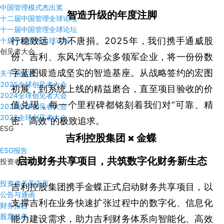
中国管理模式杰出奖
智造升级的年度注脚
十二届中国管理全球论坛
十一届中国管理全球论坛
行稳致远，功不唐捐。2025年，我们携手通威股
十届中国管理全球论坛
创见者大会
份、吉利、东风汽车等众多领军企业，将一份份数
字蓝图锻造成坚实的智造基座。从战略签约的宏图
关于创见者
2025全球创见者大会
初展，到系统上线的精益磨合，直至项目验收的价
2024全球创见者大会
值兑现，每一个里程碑都铭刻着我们对“可靠、精
2023全球创见者大会
2022全球创见者大会
密、高效”的极致追求。
ESG
吉利控股集团 × 金蝶
ESG报告
启动财务共享项目，共筑数字化财务新生态
投资者关系
投资者关系主页
吉利控股集团携手金蝶正式启动财务共享项目，以
公告与通函
支撑吉利在业务快速扩张过程中的数字化、信息化
财务报告
股票信息
能力建设需求，助力吉利财务体系向智能化、高效