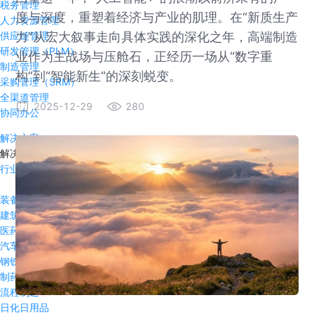
税务管理
度与深度，重塑着经济与产业的肌理。在“新质生产
人力资源管理
力”从宏大叙事走向具体实践的深化之年，高端制造
供应链管理
研发管理（PLM）
业作为主战场与压舱石，正经历一场从“数字重
制造管理
构”到“智能新生”的深刻蜕变。
采购管理（SRM）
全渠道管理
2025-12-29
280
协同办公
解决方案
解决方案
行业方案
装备制造
建筑行业
医药流通
汽车及零部件
钢铁冶金
制药行业
流程制造
日化日用品