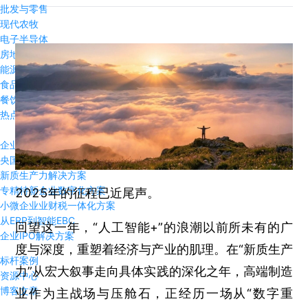
批发与零售
现代农牧
电子半导体
房地产行业
能源与资源
食品饮料
餐饮行业
热点方案
企业出海数字化方案
央国企数字化解决方案
新质生产力解决方案
专精特新企业数字化方案
2025年的征程已近尾声。
小微企业业财税一体化方案
从ERP到智能EBC
回望这一年，“人工智能+”的浪潮以前所未有的广
企业IPO解决方案
度与深度，重塑着经济与产业的肌理。在“新质生产
标杆案例
力”从宏大叙事走向具体实践的深化之年，高端制造
资源中心
博客文章
业作为主战场与压舱石，正经历一场从“数字重