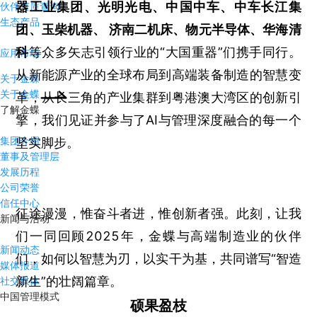
器工业集团、光明光电、中国中车、中车长江集
伙伴资质查询
生态产品
团、玉柴机器、 济南二机床、物元半导体、华海清
科
等众多矢志引领行业的“大国重器”们携手同行。
应用市场
从新能源产业的全球布局到高端装备制造的智慧变
关于金蝶
关于金蝶
革，从长三角的产业集群到粤港澳大湾区的创新引
了解金蝶
擎，我们见证并参与了AI与管理深度融合的每一个
集团介绍
坚实脚步。
董事及管理层
发展历程
公司荣誉
信任中心
征途漫漫，惟奋斗者进，惟创新者强。此刻，让我
新闻与活动
们一同回顾2025年，金蝶与高端制造业的伙伴
新闻动态
们，如何以智慧为刃，以实干为基，共同谱写“智造
媒体报道
新生”的壮阔篇章。
社交媒体
中国管理模式
硕果盈枝