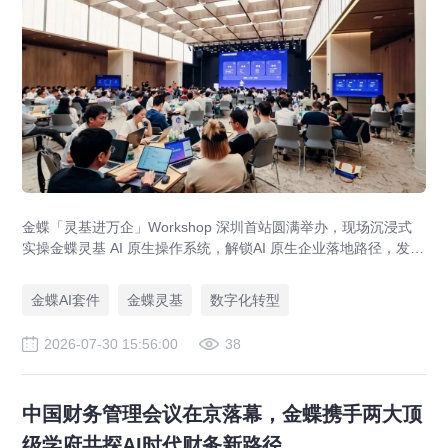
金蝶「灵基进万企」Workshop 深圳首站圆满举办，现场沉浸式
实操金蝶灵基 AI 原生操作系统，解锁AI 原生企业落地路径，发布
AI 原生企业架构师培育计划，依托金蝶 AIGO 转型方法论助力企
业完成数智化升级。
金蝶AI套件
金蝶灵基
数字化转型
2026-07-30 15:56:00
38
中国财务管理会议在京落幕，金蝶携手两大顶
级学府共探AI时代财务新路径