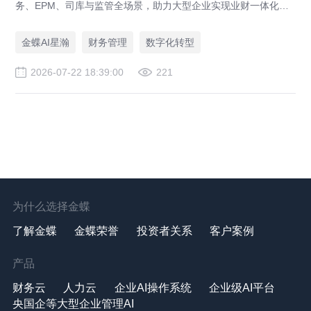
务、EPM、司库与监管全场景，助力大型企业实现业财一体化与
财务管理AI转型，推动财务从核算型迈向价值创造型，成为招商
局、华为、通威等领先企业的共同选择。
金蝶AI星瀚
财务管理
数字化转型
2026-07-22 18:39:00
221
为什么选择金蝶
了解金蝶
金蝶荣誉
投资者关系
客户案例
产品
财务云
人力云
企业AI操作系统
企业级AI平台
央国企等大型企业管理AI