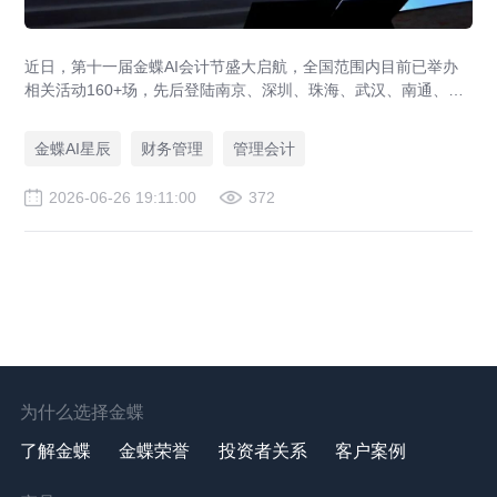
近日，第十一届金蝶AI会计节盛大启航，全国范围内目前已举办
相关活动160+场，先后登陆南京、深圳、珠海、武汉、南通、长
春、贵阳等多座城市，近3万名业界领袖、专家学者及会计菁英踊
跃到场，全网直播观看量突破10万+。各站活动吸引党央媒、省市
金蝶AI星辰
财务管理
管理会计
官媒、财经科技媒体等20+家权威媒体直击盛况，相关报道总阅读
量100+万，活动品牌效应持续扩大。
2026-06-26 19:11:00
372
为什么选择金蝶
了解金蝶
金蝶荣誉
投资者关系
客户案例