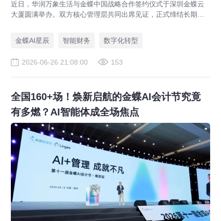
近日，华润万象生活与金蝶中国战略合作签约仪式于深圳金蝶云
大厦圆满举办。双方核心管理层共同出席见证，正式缔结长期战
略伙伴关系。本次战略合作旨在强强联合，以“共商、共建、共
享”为原则构建长期共赢的数智生态，打造财务数智化转型行业最
金蝶AI星辰
智能财务
数字化转型
佳实践和世界一流财务管理体系。
2026-06-26 21:08:00
153
全国160+场！焕新启航的金蝶AI会计节究竟
有多燃？AI智能体成全场焦点