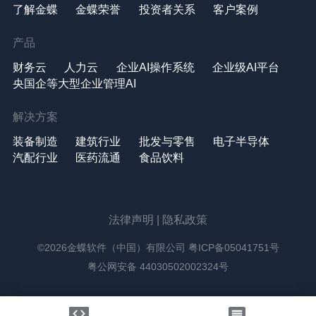
了解金蝶
金蝶荣誉
投资者关系
客户案例
产品
财务云
人力云
企业AI操作系统
企业级AI平台
央国企等大型企业管理AI
解决方案
装备制造
建筑行业
批发与零售
电子半导体
汽配行业
医药流通
食品饮料
法律声明
|
隐私政策
©2026金蝶软件（中国）有限公司
粤ICP备05041751号
粤公网安备 44030502002324号