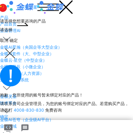
获取方案
产品
请选择您想要咨询的产品
产品首页
请选择
企业管理AI
取消
确定
金蝶AI星瀚（央国企等大型企业）
金蝶AI套件（大、中型企业）
金蝶云·星空（中型企业）
金蝶AI星辰（小微企业）
金蝶AI HR（人力资源）
企业AI操作系统
抱歉，您所使用的账号暂未绑定对应的产品！
金蝶灵基
技术平台
请联系贵司企业管理员，为您的账号绑定对应的产品。若需购买产品，
请拨打
4008-830-830
免费咨询
确定
金蝶AI苍穹（企业级AI平台）
业务领域