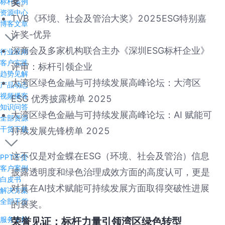
标杆案例
奖
。
资源中心
TVB《环境、社会及管治大奖》2025ESG特别嘉
博客文章
许奖-优异
深商会及多家机构联合主办《深圳ESG标杆企业》
行业应用
客户实践
评审：标杆引领企业
趋势见解
大湾区绿色金融与可持续发展高峰论坛：大湾区
产品动态
视频播客
ESG 优秀披露榜单 2025
知识问答
大湾区绿色金融与可持续发展高峰论坛：AI 赋能可
全部资源
干货下载
持续发展先锋榜单 2025
这不仅是对金蝶在ESG（环境、社会及管治）信息
PPT干货
客户案例
披露透明度和绿色治理成效方面的高度认可，更是
白皮书
对其在AI技术赋能可持续发展方面取得突破性进展
解决方案
全部干货
的褒奖。
服务支持
荣誉见证：标杆力量引领湾区绿色转型