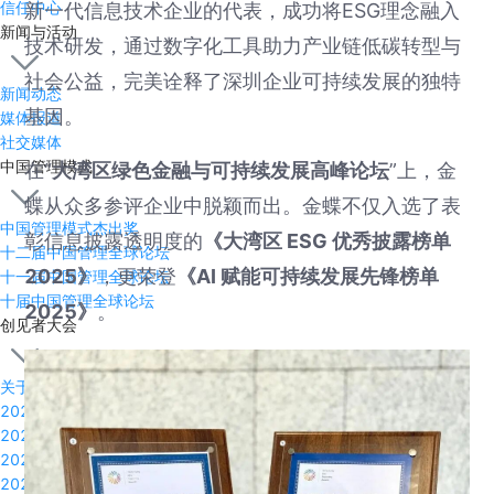
信任中心
新一代信息技术企业的代表，成功将ESG理念融入
新闻与活动
技术研发，通过数字化工具助力产业链低碳转型与
社会公益，完美诠释了深圳企业可持续发展的独特
新闻动态
基因。
媒体报道
社交媒体
中国管理模式
在“
大湾区绿色金融与可持续发展高峰论坛
”上，金
蝶从众多参评企业中脱颖而出。金蝶不仅入选了表
中国管理模式杰出奖
彰信息披露透明度的
《大湾区 ESG 优秀披露榜单
十二届中国管理全球论坛
2025》
，更荣登
《AI 赋能可持续发展先锋榜单
十一届中国管理全球论坛
十届中国管理全球论坛
2025》
。
创见者大会
关于创见者
2025全球创见者大会
2024全球创见者大会
2023全球创见者大会
2022全球创见者大会