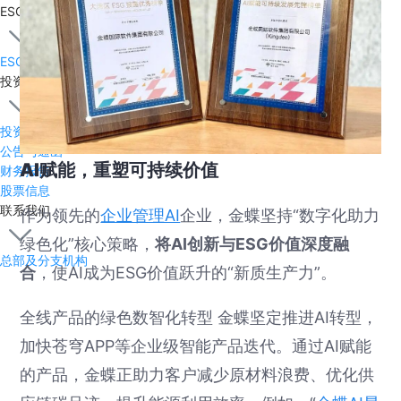
ESG
ESG报告
投资者关系
投资者关系主页
公告与通函
AI赋能，重塑可持续价值
财务报告
股票信息
联系我们
作为领先的
企业管理AI
企业，金蝶坚持“数字化助力
绿色化”核心策略，
将AI创新与ESG价值深度融
总部及分支机构
合
，使AI成为ESG价值跃升的“新质生产力”。
全线产品的绿色数智化转型 金蝶坚定推进AI转型，
加快苍穹APP等企业级智能产品迭代。通过AI赋能
的产品，金蝶正助力客户减少原材料浪费、优化供