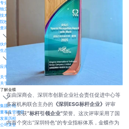
专业服务伙伴
独立软件开发
技术平台伙伴
院校联盟
查询合作伙伴
伙伴资质查询
生态产品
应用市场
关于金蝶
关于金蝶
了解金蝶
在由深商会、深圳市创新企业社会责任促进中心等
多家机构联合主办的
《深圳ESG标杆企业》
评审
集团介绍
董事及管理层
中，荣获
“标杆引领企业”
荣誉。这次评审采用了国
发展历程
内首个突出“深圳特色”的专业指标体系，金蝶作为
公司荣誉