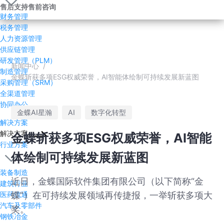
售后支持
售前咨询
财务管理
税务管理
人力资源管理
供应链管理
研发管理（PLM）
新闻中心
/
制造管理
金蝶斩获多项ESG权威荣誉，AI智能体绘制可持续发展新蓝图
采购管理（SRM）
全渠道管理
协同办公
金蝶AI星瀚
AI
数字化转型
解决方案
解决方案
金蝶斩获多项ESG权威荣誉，AI智能
行业方案
体绘制可持续发展新蓝图
装备制造
近日，金蝶国际软件集团有限公司（以下简称“金
建筑行业
蝶”）在可持续发展领域再传捷报，一举斩获多项大
医药流通
汽车及零部件
奖。
钢铁冶金