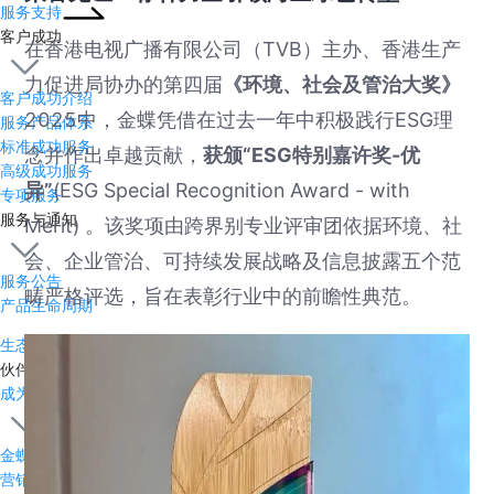
服务支持
客户成功
在香港电视广播有限公司（TVB）主办、香港生产
力促进局协办的第四届
《环境、社会及管治大奖》
客户成功介绍
2025中，金蝶凭借在过去一年中积极践行ESG理
服务产品体系
标准成功服务
念并作出卓越贡献，
获颁“ESG特别嘉许奖-优
高级成功服务
异”
(ESG Special Recognition Award - with
专项服务
服务与通知
Merit) 。该奖项由跨界别专业评审团依据环境、社
会、企业管治、可持续发展战略及信息披露五个范
服务公告
畴严格评选，旨在表彰行业中的前瞻性典范。
产品生命周期
生态伙伴与开发者
伙伴与生态
成为合作伙伴
金蝶伙伴体系
营销服务伙伴