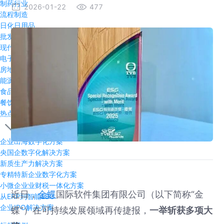
制药行业
2026-01-22
477
流程制造
日化日用品
批发与零售
现代农牧
电子半导体
房地产行业
能源与资源
食品饮料
餐饮行业
热点方案
企业出海数字化方案
央国企数字化解决方案
新质生产力解决方案
专精特新企业数字化方案
小微企业业财税一体化方案
近日，
金蝶
国际软件集团有限公司（以下简称“金
从ERP到智能EBC
企业IPO解决方案
蝶”）在可持续发展领域再传捷报，
一举斩获多项大