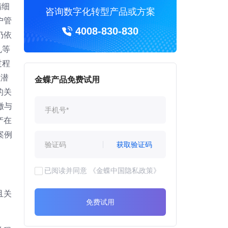
精细
咨询数字化转型产品或方案
户管
4008-830-830
仍依
乱等
过程
值潜
金蝶产品免费试用
的关
缴与
产在
案例
获取验证码
已阅读并同意
《金蝶中国隐私政策》
且关
免费试用