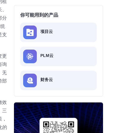
的租
长、
你可能用到的产品
部分
系统
项目云
是支
PLM云
变更
咨询
，无
财务云
跨部
缴效
；三
策，
化的