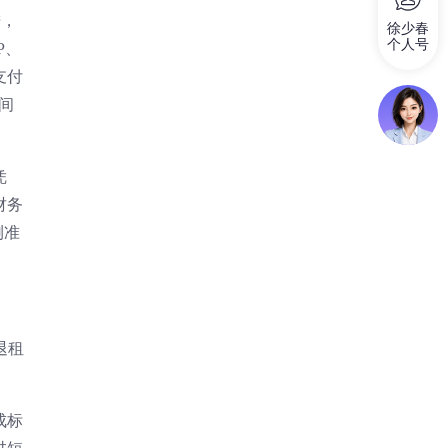
进，
徐少春
个人号
P、
支付
间
凭
财务
测准
退租
成标