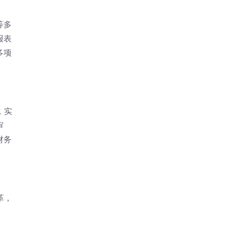
等多
报表
多项
，实
审
财务
革，