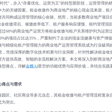
时代”，步入“存量优化、运营为王”的转型新阶段，运营管理的
争力的关键因素。租金收缴作为商业地产的核心现金流来源，租
者共同构成运营管理的核心命脉。然而，当前多数商业地产项目
面临租金收缴滞后、催缴效率低下、租户服务响应缓慢、租约管理混
过68%的商业地产运营方将租金收缴与租户关系维护列为运营
0%的项目占比达35%，严重制约了企业的现金流健康与资产增
缴与精细化租户管理能力的商业地产运营管理系统成为行业破局
统，凭借深厚的数字化技术积累与行业洞察，针对性解决租金收
营方提供高效、智能的全流程解决方案。本文将深入剖析商业地
典型痛点，详解
金蝶AI
星空的功能优势与应用价值，并结合实践
心痛点与需求
业园区、社区商业等多元业态，其租金收缴与租户管理流程复杂
尤为突出。