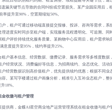
。系统自动识别租约到期、租金调整、续租提醒等关键节点，通
免因遗漏关键节点导致的合同纠纷或空置损失。某产业园应用后，
前率提升至90%，空置期缩短50%。
门户，租户可通过移动端直接提交报修、投诉、咨询等需求，系
处理进度实时同步至租户端，实现服务流程透明化、可追溯。同
据租户评价持续优化服务质量。某购物中心应用后，租户需求响
满意度提升至95%，续约率提升25%。
合租户基本信息、经营数据、缴费记录、服务需求等多维度数据
析租户经营状况、消费偏好等信息，为招商续约、业态优化、活动
租户经营数据识别高价值租户，优先提供续约优惠；根据不同业
内容。某写字楼通过租户画像分析，精准引入互补业态租户，整
升18%。
租金收缴与租户管理
案提供商，金蝶AI星空商业地产运营管理系统在租金收缴与租户