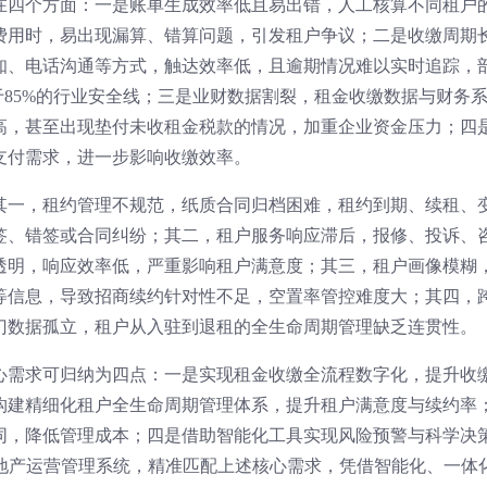
在四个方面：一是账单生成效率低且易出错，人工核算不同租户
费用时，易出现漏算、错算问题，引发租户争议；二是收缴周期
知、电话沟通等方式，触达效率低，且逾期情况难以实时追踪，
于85%的行业安全线；三是业财数据割裂，租金收缴数据与财务
高，甚至出现垫付未收租金税款的情况，加重企业资金压力；四
支付需求，进一步影响收缴效率。
其一，租约管理不规范，纸质合同归档困难，租约到期、续租、
签、错签或合同纠纷；其二，租户服务响应滞后，报修、投诉、
透明，响应效率低，严重影响租户满意度；其三，租户画像模糊
等信息，导致招商续约针对性不足，空置率管控难度大；其四，
门数据孤立，租户从入驻到退租的全生命周期管理缺乏连贯性。
心需求可归纳为四点：一是实现租金收缴全流程数字化，提升收
构建精细化租户全生命周期管理体系，提升租户满意度与续约率
同，降低管理成本；四是借助智能化工具实现风险预警与科学决
业地产运营管理系统，精准匹配上述核心需求，凭借智能化、一体