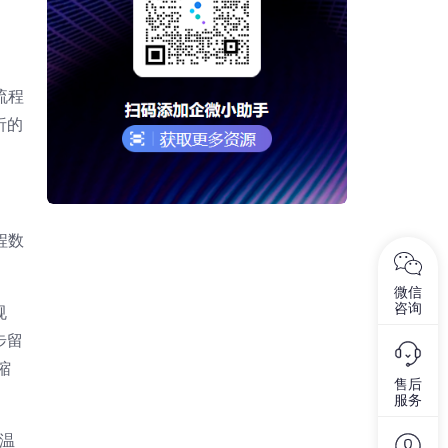
流程
析的
程数
微信
咨询
规
步留
缩
售后
服务
温