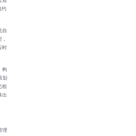
过短
租约
统自
时，
应时
，构
策划
态租
体出
管理