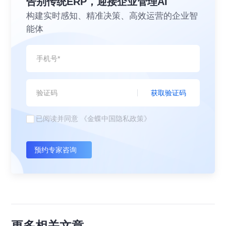
告别传统ERP，迎接企业管理AI
构建实时感知、精准决策、高效运营的企业智
能体
获取验证码
已阅读并同意
《金蝶中国隐私政策》
预约专家咨询
更多相关文章