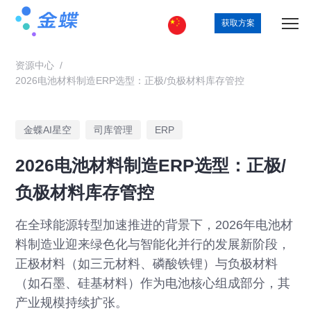
获取方案
资源中心
/
2026电池材料制造ERP选型：正极/负极材料库存管控
金蝶AI星空
司库管理
ERP
2026电池材料制造ERP选型：正极/
负极材料库存管控
在全球能源转型加速推进的背景下，2026年电池材
料制造业迎来绿色化与智能化并行的发展新阶段，
正极材料（如三元材料、磷酸铁锂）与负极材料
（如石墨、硅基材料）作为电池核心组成部分，其
产业规模持续扩张。