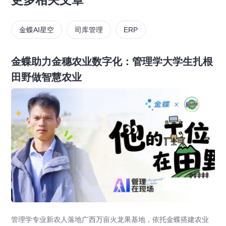
金蝶AI星空
司库管理
ERP
金蝶助力金穗农业数字化：管理学大学生扎根
田野做智慧农业
管理学专业新农人落地广西万亩火龙果基地，依托金蝶搭建农业