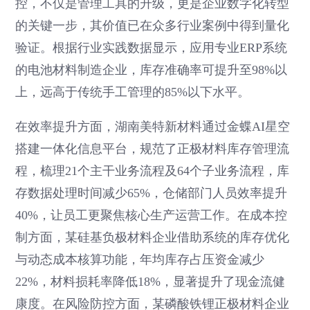
控，不仅是管理工具的升级，更是企业数字化转型
的关键一步，其价值已在众多行业案例中得到量化
验证。根据行业实践数据显示，应用专业ERP系统
的电池材料制造企业，库存准确率可提升至98%以
上，远高于传统手工管理的85%以下水平。
在效率提升方面，湖南美特新材料通过金蝶AI星空
搭建一体化信息平台，规范了正极材料库存管理流
程，梳理21个主干业务流程及64个子业务流程，库
存数据处理时间减少65%，仓储部门人员效率提升
40%，让员工更聚焦核心生产运营工作。在成本控
制方面，某硅基负极材料企业借助系统的库存优化
与动态成本核算功能，年均库存占压资金减少
22%，材料损耗率降低18%，显著提升了现金流健
康度。在风险防控方面，某磷酸铁锂正极材料企业