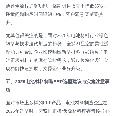
通过全流程追溯功能，临期材料损失率降低35%，
质量问题响应时间缩短70%，客户满意度显著提
升。
尤其值得关注的是，面对2026年电池材料行业绿色
转型与技术迭代加速的趋势，金蝶AI星空的柔性适
配能力可帮助企业快速响应新型材料（如钠离子电
池正极材料）的库存管控需求，通过模块化设计实
现功能快速扩展，支撑企业业务升级。
五、2026电池材料制造ERP选型建议与实施注意事
项
面对市场上多样的ERP产品，电池材料制造企业在
2026年选型时，需紧扣正极/负极材料库存管控核心