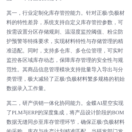
其一，行业定制化库存管控能力。针对正极/负极材
料的特性差异，系统支持自定义库存管控参数，可
按需设置分区存储规则、温湿度监控阈值、粉尘防
护预警等特殊要求，实现材料特性与存储管理的精
准适配。同时，支持多仓库、多仓位管理，可实时
监控各区域库存动态，保障库存管理的安全性与规
范性。其商品信息管理模块支持批量导入导出与分
类管理，极大减轻了正极/负极材料繁多规格的初始
数据录入工作量。
其二，研产供销一体化协同能力。金蝶AI星空实现
了PLM与ERP的深度集成，将产品设计阶段的BOM
数据无缝同步至库存管理环节，确保正极/负极材料
的采购、库存与生产计划精准匹配。当研发部门发