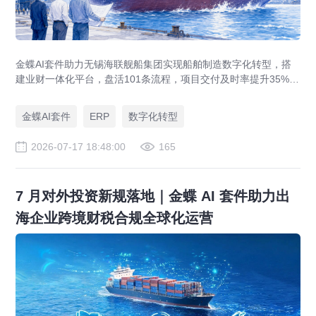
金蝶AI套件助力无锡海联舰船集团实现船舶制造数字化转型，搭
建业财一体化平台，盘活101条流程，项目交付及时率提升35%，
运营效率提升46%，实现从"经验造船"到"数字造船"的跃迁。
金蝶AI套件
ERP
数字化转型
2026-07-17 18:48:00
165
7 月对外投资新规落地｜金蝶 AI 套件助力出
海企业跨境财税合规全球化运营