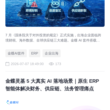
7 月《国务院关于对外投资的规定》正式实施，出海企业面临跨
境财税、海外数据、全球供应链三大难题。金蝶 AI 套件搭载
GlobalEase、LocalKits 与金蝶灵基AI 智能体，实现多国税制合
规、全球 ERP 可视、供应链智能风控，适配东南亚多国本地化经
金蝶AI套件
ERP
企业出海
营。
2026-07-07 18:49:00
173
金蝶灵基 5 大真实 AI 落地场景｜原生 ERP
智能体解决财务、供应链、法务管理痛点