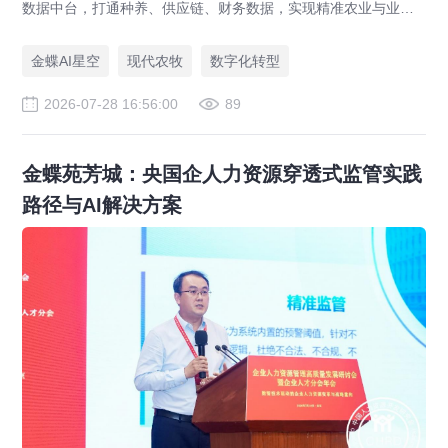
数据中台，打通种养、供应链、财务数据，实现精准农业与业财
一体化，打造现代农业数字化标杆案例。
金蝶AI星空
现代农牧
数字化转型
2026-07-28 16:56:00
89
金蝶苑芳城：央国企人力资源穿透式监管实践
路径与AI解决方案