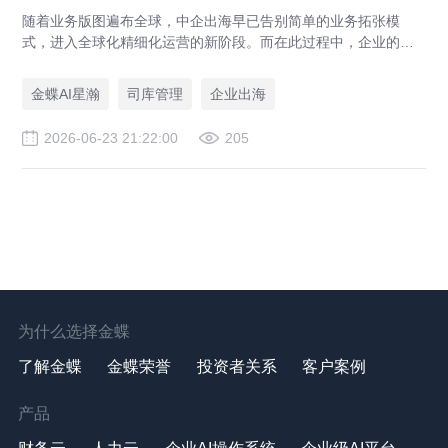
随着业务版图遍布全球，中企出海早已告别简单的业务拓张模
式，进入全球化精细化运营的新阶段。而在此过程中，企业的资
金管理体系，正成为决定全球化成败的关键底牌。曾经仅作为后
台支撑的司库，如今已然逆袭升级，成为企业全球资源配置的核
金蝶AI星瀚
司库管理
企业出海
心中枢与战略决策的重要参谋，扛起了全球资金管控、风险对
冲、价值创造的核心重任。
2026-06-23 21:22:00
205
为什么选择金蝶
了解金蝶
金蝶荣誉
投资者关系
客户案例
产品