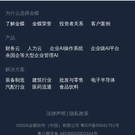
为什么选择金蝶
了解金蝶
金蝶荣誉
投资者关系
客户案例
产品
财务云
人力云
企业AI操作系统
企业级AI平台
央国企等大型企业管理AI
解决方案
装备制造
建筑行业
批发与零售
电子半导体
汽配行业
医药流通
食品饮料
法律声明
|
隐私政策
©2026金蝶软件（中国）有限公司
粤ICP备05041751号
粤公网安备 44030502002324号