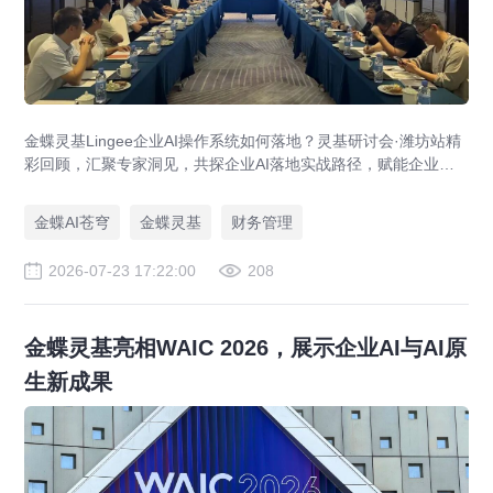
金蝶灵基Lingee企业AI操作系统如何落地？灵基研讨会·潍坊站精
彩回顾，汇聚专家洞见，共探企业AI落地实战路径，赋能企业智
能化升级与数字化转型。
金蝶AI苍穹
金蝶灵基
财务管理
2026-07-23 17:22:00
208
金蝶灵基亮相WAIC 2026，展示企业AI与AI原
生新成果