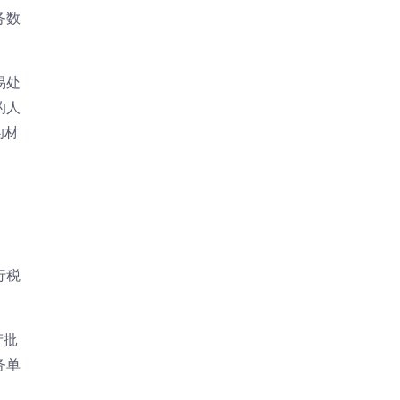
务数
易处
的人
的材
行税
产批
务单