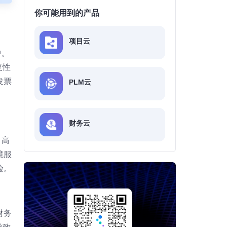
你可能用到的产品
项目云
中。
复性
发票
PLM云
财务云
，高
境服
险。
财务