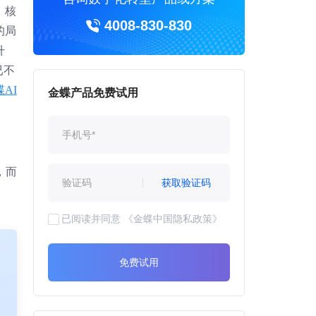
、核
4008-830-830
的局
升
已不
AI
金蝶产品免费试用
，而
获取验证码
已阅读并同意
《金蝶中国隐私政策》
免费试用