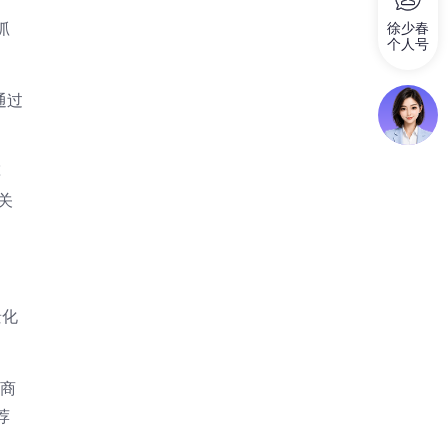
徐少春
抓
个人号
。
通过
。
票
关
景化
应商
荐