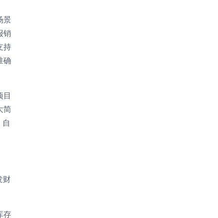
场景
报销
支持
准确
项目
大简
，自
发财
库存