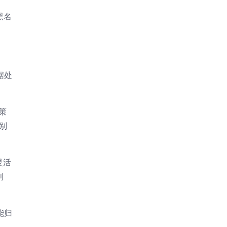
黑名
据处
策
别
灵活
利
能归