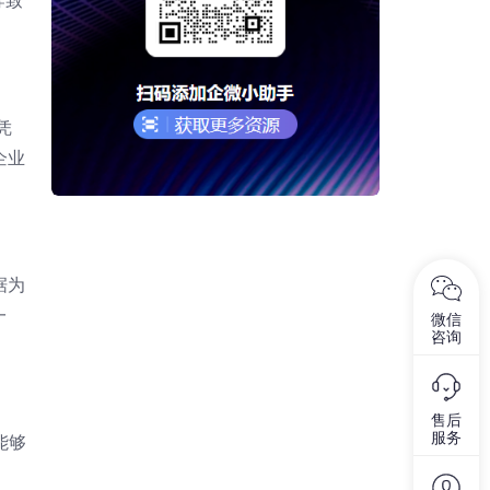
导致
凭
企业
据为
一
微信
咨询
售后
服务
能够