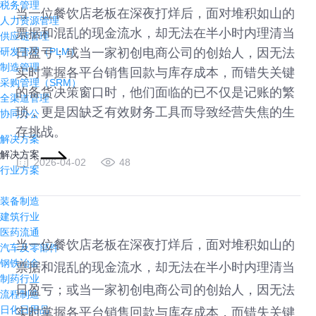
税务管理
当一位餐饮店老板在深夜打烊后，面对堆积如山的
人力资源管理
票据和混乱的现金流水，却无法在半小时内理清当
供应链管理
日盈亏；或当一家初创电商公司的创始人，因无法
研发管理（PLM）
制造管理
实时掌握各平台销售回款与库存成本，而错失关键
采购管理（SRM）
的备货决策窗口时，他们面临的已不仅是记账的繁
全渠道管理
琐，更是因缺乏有效财务工具而导致经营失焦的生
协同办公
存挑战。
解决方案
解决方案
2026-04-02
48
行业方案
装备制造
建筑行业
医药流通
当一位餐饮店老板在深夜打烊后，面对堆积如山的
汽车及零部件
钢铁冶金
票据和混乱的现金流水，却无法在半小时内理清当
制药行业
日盈亏；或当一家初创电商公司的创始人，因无法
流程制造
日化日用品
实时掌握各平台销售回款与库存成本，而错失关键