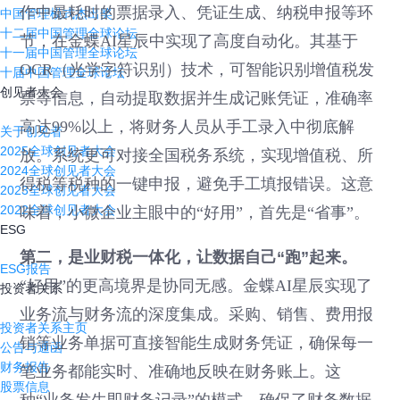
作中最耗时的票据录入、凭证生成、纳税申报等环
中国管理模式杰出奖
十二届中国管理全球论坛
节，在金蝶AI星辰中实现了高度自动化。其基于
十一届中国管理全球论坛
OCR（光学字符识别）技术，可智能识别增值税发
十届中国管理全球论坛
创见者大会
票等信息，自动提取数据并生成记账凭证，准确率
高达99%以上，将财务人员从手工录入中彻底解
关于创见者
2025全球创见者大会
放。系统更可对接全国税务系统，实现增值税、所
2024全球创见者大会
得税等税种的一键申报，避免手工填报错误。这意
2023全球创见者大会
2022全球创见者大会
味着，小微企业主眼中的“好用”，首先是“省事”。
ESG
第二，是业财税一体化，让数据自己“跑”起来。
ESG报告
“好用”的更高境界是协同无感。金蝶AI星辰实现了
投资者关系
业务流与财务流的深度集成。采购、销售、费用报
投资者关系主页
销等业务单据可直接智能生成财务凭证，确保每一
公告与通函
财务报告
笔业务都能实时、准确地反映在财务账上。这
股票信息