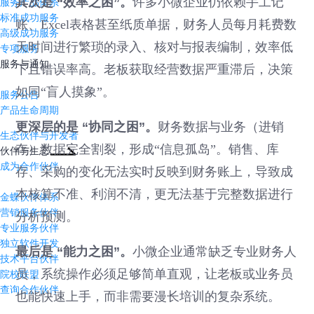
其次是 “效率之困”。
许多小微企业仍依赖手工记
服务产品体系
标准成功服务
账、Excel表格甚至纸质单据，财务人员每月耗费数
高级成功服务
天时间进行繁琐的录入、核对与报表编制，效率低
专项服务
服务与通知
下且错误率高。老板获取经营数据严重滞后，决策
如同“盲人摸象”。
服务公告
产品生命周期
更深层的是 “协同之困”。
财务数据与业务（进销
生态伙伴与开发者
存）数据完全割裂，形成“信息孤岛”。销售、库
伙伴与生态
成为合作伙伴
存、采购的变化无法实时反映到财务账上，导致成
本核算不准、利润不清，更无法基于完整数据进行
金蝶伙伴体系
营销服务伙伴
分析预测。
专业服务伙伴
独立软件开发
最后是 “能力之困”。
小微企业通常缺乏专业财务人
技术平台伙伴
员，系统操作必须足够简单直观，让老板或业务员
院校联盟
查询合作伙伴
也能快速上手，而非需要漫长培训的复杂系统。