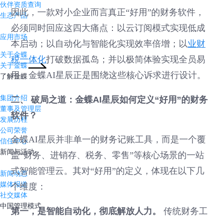
伙伴资质查询
因此，一款对小企业而言真正“好用”的财务软件，
生态产品
必须同时回应这四大痛点：以云订阅模式实现低成
应用市场
本启动；以自动化与智能化实现效率倍增；以
业财
关于金蝶
税一体化
打破数据孤岛；并以极简体验实现全员易
关于金蝶
用。金蝶AI星辰正是围绕这些核心诉求进行设计。
了解金蝶
集团介绍
二、 破局之道：金蝶AI星辰如何定义“好用”的财务
董事及管理层
软件？
发展历程
公司荣誉
金蝶AI星辰并非单一的财务记账工具，而是一个覆
信任中心
新闻与活动
盖“财务、进销存、税务、零售”等核心场景的一站
式智能管理云。其对“好用”的定义，体现在以下几
新闻动态
媒体报道
个维度：
社交媒体
中国管理模式
第一，是智能自动化，彻底解放人力。
传统财务工