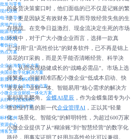
批发与零售
的备货决策窗口时，他们面临的已不仅是记账的繁
现代农牧
电子半导体
琐，更是因缺乏有效财务工具而导致经营失焦的生
房地产行业
存挑战。在竞争日益激烈、现金流决定生死的市场
能源与资源
环境中，对于广大小微企业而言，选择一款真
食品饮料
餐饮行业
正“好用”且“高性价比”的财务软件，已不再是锦上
热点方案
添花的IT采购，而是关乎能否清晰经营、科学决
企业出海数字化方案
策、从而实现稳健成长的“战略必需品”。市场上选
央国企数字化解决方案
择繁多，但能精准匹配小微企业“低成本启动、快
新质生产力解决方案
专精特新企业数字化方案
速见效、业财一体、智能易用”核心需求的解决方
小微企业业财税一体化方案
案却凤毛麟角。
金蝶AI星辰
，作为金蝶集团专为小
从ERP到智能EBC
企业IPO解决方案
微企业打造的新一代
企业管理AI
，正以其“轻量
化、场景化、智能化”的鲜明特性，为超过600万家
标杆案例
资源中心
小微企业提供了从“糊涂账”到“智慧经营”的数字化
博客文章
路径，用事实证明了好用与高性价比可以兼得。