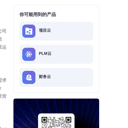
你可能用到的产品
项目云
公司
信
重运
PLM云
财务云
需求
分
经营