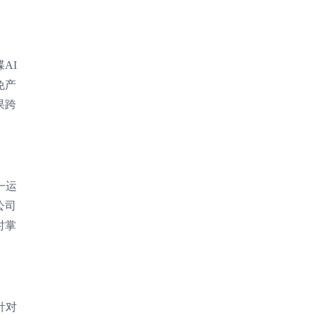
AI
免产
果跨
一运
公司
时掌
针对