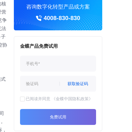
的核
咨询数字化转型产品或方案
经营
4008-830-830
竞争
无法
多子
控协
金蝶产品免费试用
模式
获取验证码
已阅读并同意
《金蝶中国隐私政策》
司
免费试用
，
标，