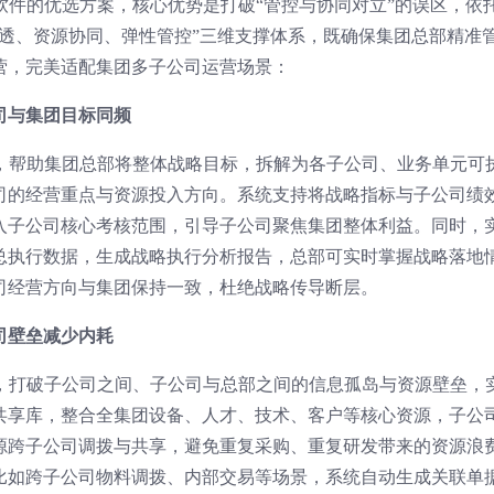
理软件的优选方案，核心优势是打破“管控与协同对立”的误区，依托
穿透、资源协同、弹性管控”三维支撑体系，既确保集团总部精准
营，完美适配集团多子公司运营场景：
司与集团目标同频
制，帮助集团总部将整体战略目标，拆解为各子公司、业务单元可
司的经营重点与资源投入方向。系统支持将战略指标与子公司绩
入子公司核心考核范围，引导子公司聚焦集团整体利益。同时，
总执行数据，生成战略执行分析报告，总部可实时掌握战略落地
司经营方向与集团保持一致，杜绝战略传导断层。
司壁垒减少内耗
台，打破子公司之间、子公司与总部之间的信息孤岛与资源壁垒，
共享库，整合全集团设备、人才、技术、客户等核心资源，子公
源跨子公司调拨与共享，避免重复采购、重复研发带来的资源浪
比如跨子公司物料调拨、内部交易等场景，系统自动生成关联单