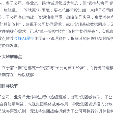
加快，多子公司、多业态、跨地域运营成为常态，但“管控与协同”
“一放就乱、一管就死”的困境：要么总部管控过细，束缚子公司
松，子公司各自为政，资源浪费严重、战略传导失灵，集团整体
重“总部管控”，忽视子公司协同需求，或仅实现基础数据同步，
软件的核心需求，已从“单一管控”转向“管控与协同平衡”，实现
重点推荐
金蝶AI星空
集团企业管理软件，拆解其如何摆脱集团管
与协同发展。
三大难解痛点
在于需平衡“总部统一管控”与“子公司自主经营”，而传统管理
长期存在，难以破解：
团目标脱节
子公司、业务单元传导过程中逐级衰减，出现“集团喊转型、子公
注自身短期利益，忽视集团整体战略布局，导致集团资源投入分散
乏战略穿透机制，无法将集团战略拆解为子公司可执行的具体指