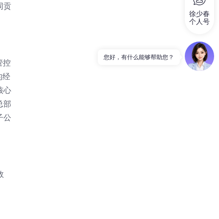
同贡
徐少春
个人号
管控
的经
核心
总部
子公
效