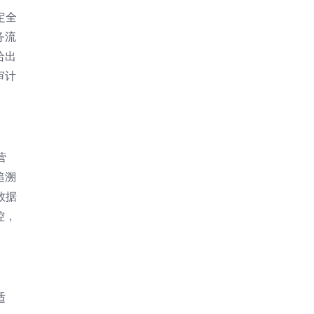
定全
务流
给出
审计
营
追溯
数据
控，
适