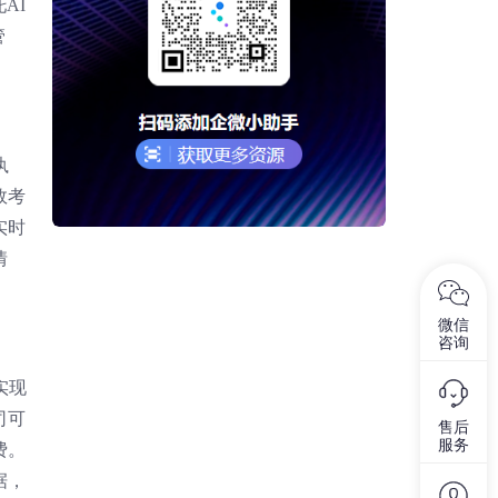
AI
管
执
效考
实时
情
微信
咨询
实现
司可
售后
服务
费。
据，