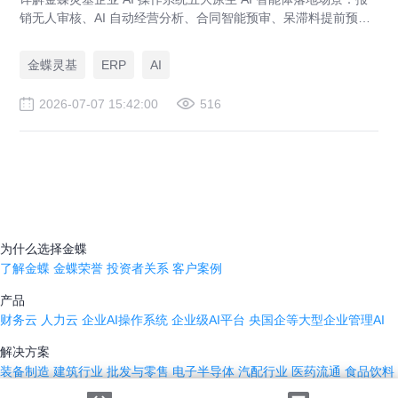
销无人审核、AI 自动经营分析、合同智能预审、呆滞料提前预
警、预算实时管控，解决传统 ERP、RPA、BI 落地局限。
金蝶灵基
ERP
AI
2026-07-07 15:42:00
516
为什么选择金蝶
了解金蝶
金蝶荣誉
投资者关系
客户案例
产品
财务云
人力云
企业AI操作系统
企业级AI平台
央国企等大型企业管理AI
解决方案
装备制造
建筑行业
批发与零售
电子半导体
汽配行业
医药流通
食品饮料