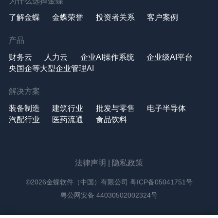
为什么选择金蝶
了解金蝶
金蝶荣誉
投资者关系
客户案例
产品
财务云
人力云
企业AI操作系统
企业级AI平台
央国企等大型企业管理AI
解决方案
装备制造
建筑行业
批发与零售
电子半导体
汽配行业
医药流通
食品饮料
法律声明
|
隐私政策
©2026金蝶软件（中国）有限公司
粤ICP备05041751号
粤公网安备 44030502002324号