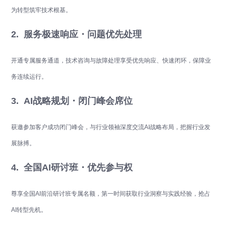
为转型筑牢技术根基。
2. 服务极速响应・问题优先处理
开通专属服务通道，技术咨询与故障处理享受优先响应、快速闭环，保障业
务连续运行。
3. AI战略规划・闭门峰会席位
获邀参加客户成功闭门峰会，与行业领袖深度交流AI战略布局，把握行业发
展脉搏。
4. 全国AI研讨班・优先参与权
尊享全国AI前沿研讨班专属名额，第一时间获取行业洞察与实践经验，抢占
AI转型先机。