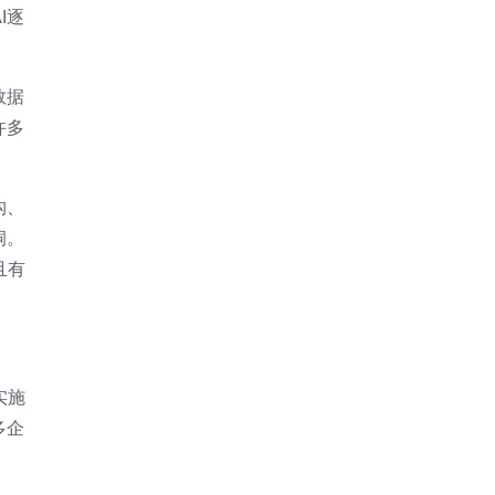
I逐
数据
许多
构、
洞。
且有
实施
多企