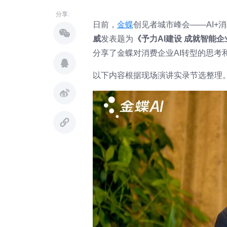
分享:
日前，
金蝶
创见者城市峰会——AI+
威
发表题为
《予力AI建设 成就智能
分享了金蝶对消费企业AI转型的思考
以下内容根据现场演讲实录节选整理