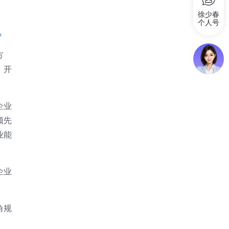
徐少春
个人号
方
、开
企业
领先
业能
企业
角规