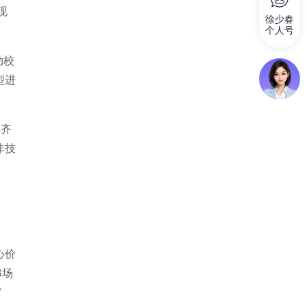
现
徐少春
个人号
动校
型进
。齐
非技
心价
B场
”