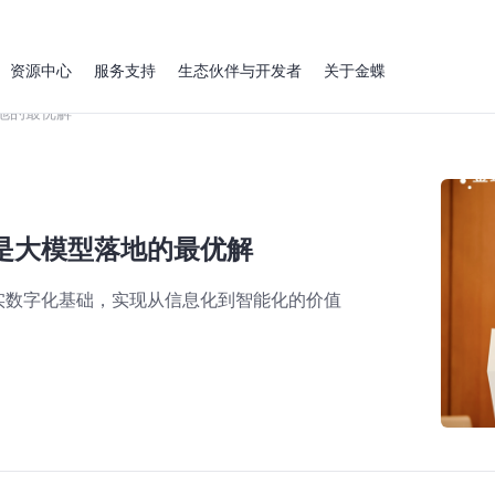
资源中心
服务支持
生态伙伴与开发者
关于金蝶
地的最优解
是大模型落地的最优解
实数字化基础，实现从信息化到智能化的价值