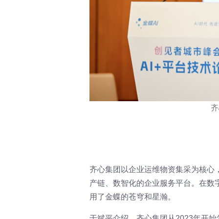
齐
齐心集团以企业运维物资集采为核心
产链、数智化的企业服务平台。在数
用了金蝶的苍穹和星瀚。
于斌平介绍，齐心集团从2023年开