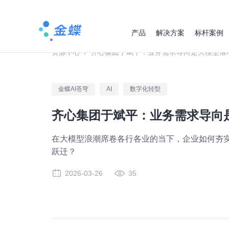
产品
解决方案
标杆案例
资源中心
/
齐心集团于斌平：业务需求导向是大模型落
金蝶AI苍穹
AI
数字化转型
齐心集团于斌平：业务需求导向
在大模型浪潮席卷各行各业的当下，企业如何夯
跃迁？
2026-03-26
35