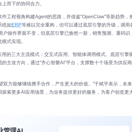
自上而下的协同合力。
程视角构建Agent的思路，并借鉴“OpenClaw”等新趋势，
系统如
ERP
等难以完全重构，但可以通过底层引擎的升级，调用
力模块。用户操作界面不变，但底层引擎已焕然一新，销售预测、重码识
此模式实现。
型应用的三大主流模式：交互式应用、智能体调用模式、底层引擎
的主攻方向，通过“齐心智磐AI”平台，支撑数十个场景为供应
望双方能够继续携手合作，产生更大的价值。”于斌平表示，未来
同探索更多AI应用场景，为业务提供更好的服务，为客户创造更
业管理AI