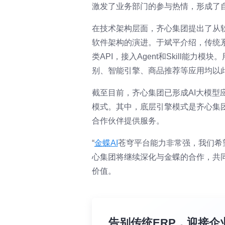
激发了业务部门的参与热情，形成了
在技术架构层面，齐心集团提出了从软件工
软件架构的演进。于斌平介绍，传统
类API，接入Agent和Skill能
别、智能引擎、商品推荐等应用均以
截至目前，齐心集团已形成AI大模
模式。其中，底层引擎模式是齐心集团
合作伙伴提供服务。
“
金蝶AI
苍穹平台能力非常强，我们希
心集团将继续深化与金蝶的合作，共
价值。
告别传统ERP，迎接企