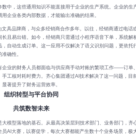
参数中，这些通用知识不能直接用于企业的生产系统。企业的生
调用企业各类内部数据，才能输出准确的结果。
作为文具品牌商，与众多经销商合作多年。以往，经销商通过电话
间长且易出错。如今，经销商只需通过小程序语音下单，系统解
品，自动生成订单。这一应用不仅解决了语义识别问题，更依托
的准确性。
有企业的财务人员都面临与供应商手动对账的繁琐工作——订单
，手工核对耗时费力。齐心集团通过AI技术解决了这一问题，目
，显著提升了财务运营效率。
组织转型与平台协同
共筑数智未来
是大模型落地的基石。从最高决策层到技术部门、业务部门，齐
全员AI大赛，以赛促学，每次大赛都能产生数十个业务场景，极