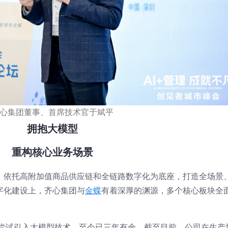
心集团董事、首席技术官于斌平
拥抱大模型
重构核心业务场景
，依托高附加值商品供应链和全链路数字化为底座，打造全场景
字化建设上，齐心集团与
金蝶
有着深厚的渊源，多个核心板块全
始尝试引入大模型技术，至今已三年有余。截至目前，公司在生产