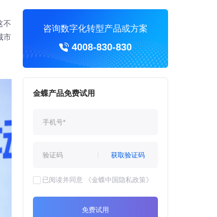
这不
咨询数字化转型产品或方案
城市
4008-830-830
金蝶产品免费试用
获取验证码
已阅读并同意
《金蝶中国隐私政策》
免费试用