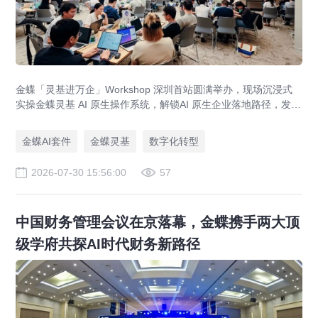
金蝶「灵基进万企」Workshop 深圳首站圆满举办，现场沉浸式
实操金蝶灵基 AI 原生操作系统，解锁AI 原生企业落地路径，发布
AI 原生企业架构师培育计划，依托金蝶 AIGO 转型方法论助力企
业完成数智化升级。
金蝶AI套件
金蝶灵基
数字化转型
2026-07-30 15:56:00
57
中国财务管理会议在京落幕，金蝶携手两大顶
级学府共探AI时代财务新路径