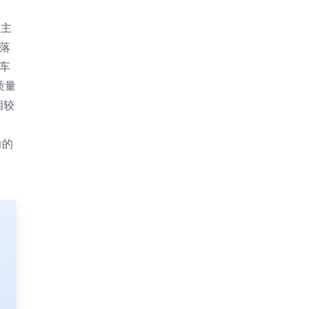
款主
落
车
质量
相较
力的