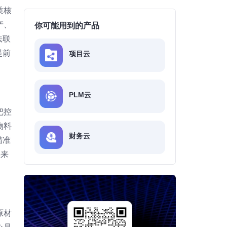
质核
产、
你可能用到的产品
法联
提前
项目云
PLM云
把控
物料
财务云
精准
料来
原材