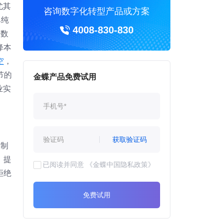
尤其
咨询数字化转型产品或方案
单纯
4008-830-830
多数
降本
空
，
节的
金蝶产品免费试用
业实
获取验证码
备制
，提
已阅读并同意
《金蝶中国隐私政策》
拒绝
免费试用