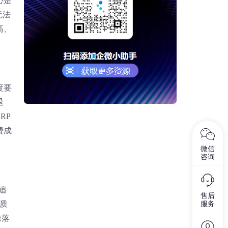
心是
无法
高、
度要
退
RP
费成
微信
咨询
追
售后
质
服务
操落