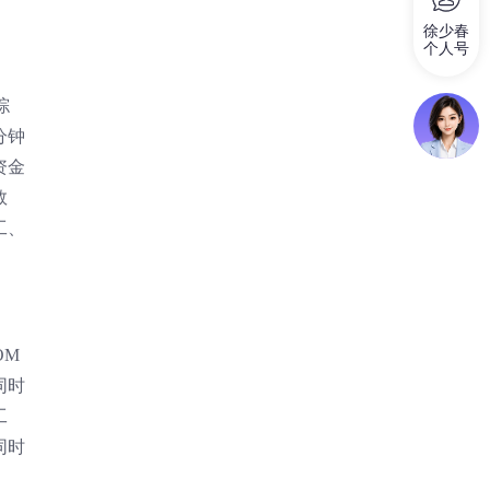
徐少春
个人号
综
分钟
资金
数
工、
OM
同时
工
同时