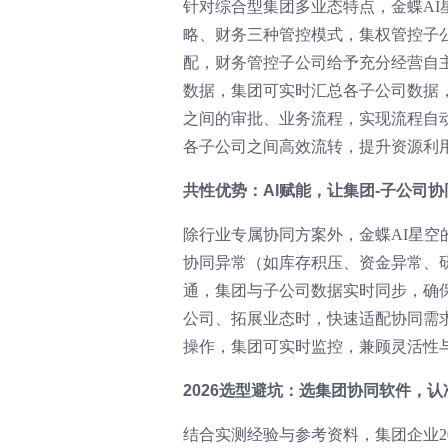
针对综合型集团多业态特点，金蝶A
略、财务三种管控模式，集权管控子
配，财务管控子公司给予充分经营自
数据，集团可实时汇总各子公司数据
之间的审批、业务流程，实现流程自
各子公司之间高效流转，提升资源利
共性优势：AI赋能，让集团-子公司
除行业专属协同方案外，金蝶AI星空
协同异常（如库存积压、资金异常、
通，集团与子公司数据实时同步，确
公司、拓展业态时，快速适配协同需
操作，集团可实时监控，兼顾灵活性与
2026选型避坑：选集团协同软件，认
结合实测经验与参考资料，集团企业2