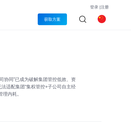
登录
|
注册
获取方案
司协同”已成为破解集团管控低效、资
法适配集团“集权管控+子公司自主经
管理内耗。