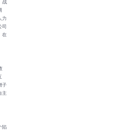
、战
调
人力
公司
，在
查
互
增子
自主
个陷