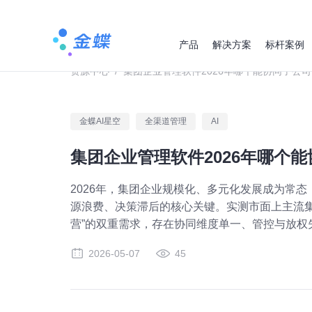
产品
解决方案
标杆案例
资源中心
/
集团企业管理软件2026年哪个能协同子公司
金蝶AI星空
全渠道管理
AI
集团企业管理软件2026年哪个
2026年，集团企业规模化、多元化发展成为常
源浪费、决策滞后的核心关键。实测市面上主流集
营”的双重需求，存在协同维度单一、管控与放
2026-05-07
45