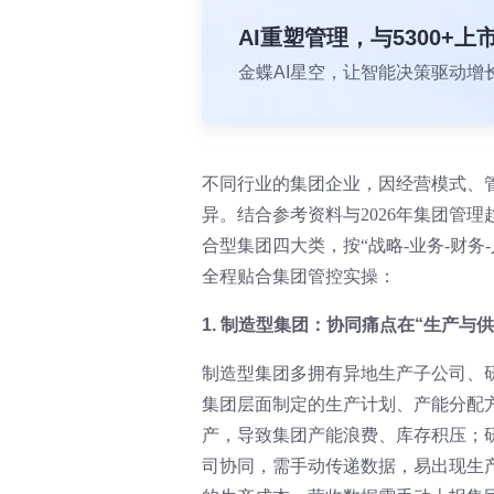
AI重塑管理，与5300+
金蝶AI星空，让智能决策驱动增
不同行业的集团企业，因经营模式、
异。结合参考资料与2026年集团管
合型集团四大类，按“战略-业务-财
全程贴合集团管控实操：
1. 制造型集团：协同痛点在“生产与
制造型集团多拥有异地生产子公司、
集团层面制定的生产计划、产能分配
产，导致集团产能浪费、库存积压；
司协同，需手动传递数据，易出现生