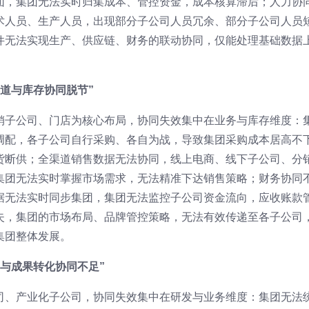
团，集团无法实时归集成本、管控资金，成本核算滞后；人力协
术人员、生产人员，出现部分子公司人员冗余、部分子公司人员
件无法实现生产、供应链、财务的联动协同，仅能处理基础数据
渠道与库存协同脱节”
销子公司、门店为核心布局，协同失效集中在业务与库存维度：
调配，各子公司自行采购、各自为战，导致集团采购成本居高不
货断供；全渠道销售数据无法协同，线上电商、线下子公司、分
集团无法实时掌握市场需求，无法精准下达销售策略；财务协同
据无法实时同步集团，集团无法监控子公司资金流向，应收账款
失，集团的市场布局、品牌管控策略，无法有效传递至各子公司
集团整体发展。
发与成果转化协同不足”
司、产业化子公司，协同失效集中在研发与业务维度：集团无法