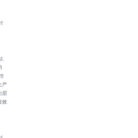
针
划、
的
控
生产
力层
发效
划，