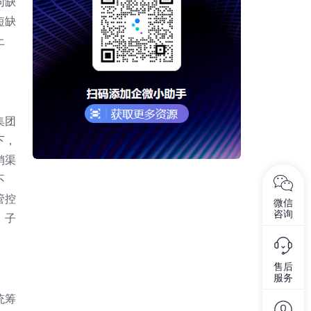
同缺
短缺
上
集团
下，
销渠
不
管控
微信
咨询
，子
售后
服务
统筹