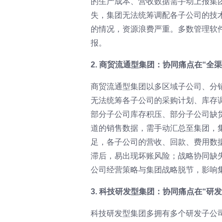
的生产成本、营收数据需手动上报集
失，集团无法统筹调配各子公司的技
的情况，资源浪费严重。多数管理软
报。
2. 商贸流通型集团：协同痛点在“全
商贸流通型集团以多区域子公司、分
无法统筹各子公司的采购计划、库存
部分子公司库存积压、部分子公司缺
道的销售数据，需手动汇总至集团，
足，各子公司的营收、回款、费用数
滞后，易出现坏账风险；战略协同缺
公司经营策略与集团战略脱节，影响
3. 科技研发型集团：协同痛点在“研
科技研发型集团多拥有多个研发子公