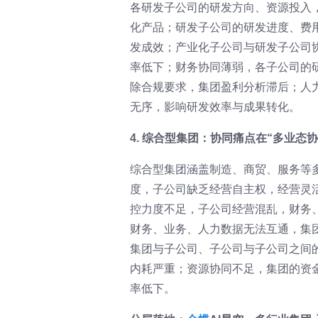
各研发子公司的研发方向、资源投入
化产品；研发子公司的研发进度、费
发成效；产业化子公司与研发子公司
率低下；财务协同薄弱，各子公司的
除合规要求，集团盈利分析滞后；人
无序，影响研发效率与成果转化。
4. 综合型集团：协同痛点在“多业态
综合型集团涵盖制造、商贸、服务等
度，子公司缺乏经营自主权，经营灵
控力度不足，子公司经营混乱，财务
财务、业务、人力数据无法互通，集
集团与子公司、子公司与子公司之间
内耗严重；资源协同不足，集团的资
率低下。