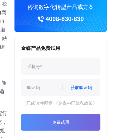
，税
咨询数字化转型产品或方案
电商
4008-830-830
再
规避
，缺
耗时
金蝶产品免费试用
，随
获取验证码
适
已阅读并同意
《金蝶中国隐私政策》
配行
惠，
免费试用
合规