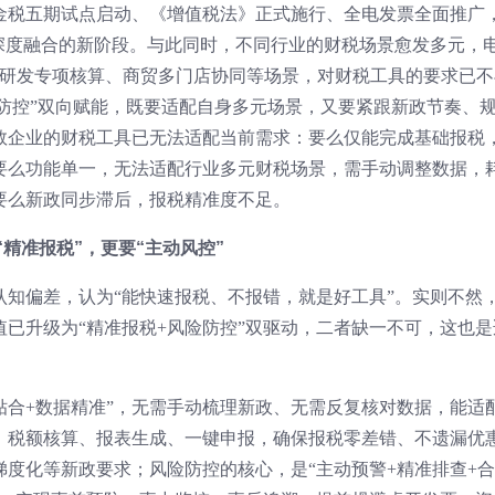
，金税五期试点启动、《增值税法》正式施行、全电发票全面推广
”深度融合的新阶段。与此同时，不同行业的财税场景愈发多元，
研发专项核算、商贸多门店协同等场景，对财税工具的要求已不
险防控”双向赋能，既要适配自身多元场景，又要紧跟新政节奏、
数企业的财税工具已无法适配当前需求：要么仅能完成基础报税
要么功能单一，无法适配行业多元财税场景，需手动调整数据，
要么新政同步滞后，报税精准度不足。
“精准报税”，更要“主动风控”
在认知偏差，认为“能快速报税、不报错，就是好工具”。实则不然
已升级为“精准报税+风险防控”双驱动，二者缺一不可，这也是
贴合+数据精准”，无需手动梳理新政、无需反复核对数据，能适
、税额核算、报表生成、一键申报，确保报税零差错、不遗漏优
除梯度化等新政要求；风险防控的核心，是“主动预警+精准排查+