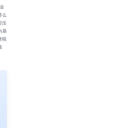
业
要么
控压
为基
财税
预