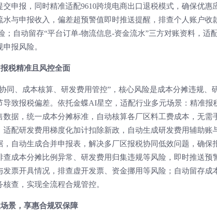
交申报，同时精准适配9610跨境电商出口退税模式，确保优惠
流水与申报收入，偏差超预警值即时推送提醒，排查个人账户收
险；自动留存“平台订单-物流信息-资金流水”三方对账资料，适
规申报风险。
，报税精准且风控全面
区协同、成本核算、研发费用管控”，核心风险是成本分摊违规、
节导致报税偏差。依托金蝶AI星空，适配行业多元场景：精准报
售数据，统一成本分摊标准，自动核算各厂区料工费成本，无需
，适配研发费用梯度化加计扣除新政，自动生成研发费用辅助账
据，自动生成合并申报表，解决多厂区报税协同低效问题，确保
排查成本分摊比例异常、研发费用归集违规等风险，即时推送预
与发票开具情况，排查虚开发票、资金挪用等风险；自动留存成
务核查，实现全流程合规管控。
报场景，享惠合规双保障