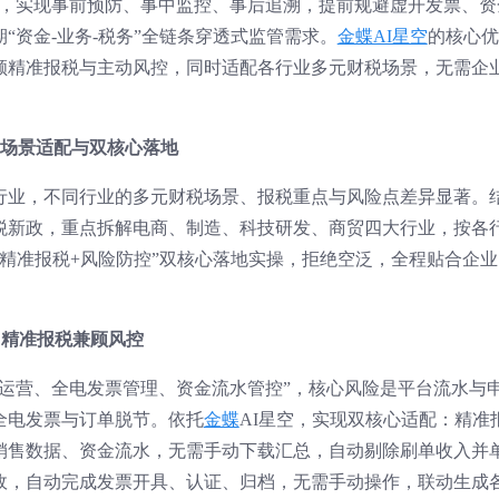
险，实现事前预防、事中监控、事后追溯，提前规避虚开发票、资
“资金-业务-税务”全链条穿透式监管需求。
金蝶AI星空
的核心优
顾精准报税与主动风控，同时适配各行业多元财税场景，无需企
税场景适配与双核心落地
险行业，不同行业的多元财税场景、报税重点与风险点差异显著。
财税新政，重点拆解电商、制造、科技研发、商贸四大行业，按各
“精准报税+风险防控”双核心落地实操，拒绝空泛，全程贴合企业
，精准报税兼顾风控
台运营、全电发票管理、资金流水管控”，核心风险是平台流水与
全电发票与订单脱节。依托
金蝶
AI星空，实现双核心适配：精准
销售数据、资金流水，无需手动下载汇总，自动剔除刷单收入并
政，自动完成发票开具、认证、归档，无需手动操作，联动生成