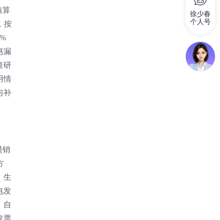
核算
徐少春
个人号
，按
%
惠漏
查研
用情
与补
模销
方
，生
电发
，自
发票