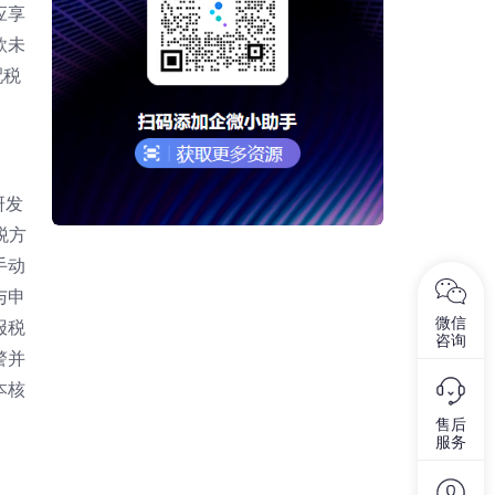
应享
款未
配税
研发
税方
手动
与申
微信
报税
咨询
警并
本核
售后
服务