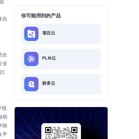
金
你可能用到的产品
业自
项目云
结合
PLM云
行业
日
财务云
申报
报税
单独
各平