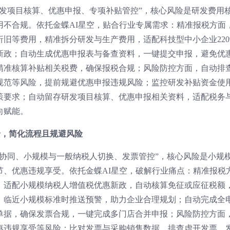
研发项目核算、优惠申报、专项补贴管控”，核心风险是研发费用
用不合规。依托金蝶AI星空，贴合行业专属需求：精准报税方面
旧等费用，精准拆分研发与生产费用，适配科技型中小企业220
新政；自动生成优惠申报表与备查资料，一键提交申报，避免优
精准核算补贴相关税费，确保报税合规；风险防控方面，自动排
规范等风险，提前规避优惠申报违规风险；监控研发补贴资金使
策要求；自动留存研发项目核算、优惠申报相关资料，适配税务
向赋能。
景，简化流程且规避风险
店协同、小规模与一般纳税人切换、发票管控”，核心风险是小规
节、优惠违规享受。依托金蝶AI星空，破解行业痛点：精准报税
，适配小规模纳税人增值税优惠新政，自动核算免征或应征税额
，临近小规模标准时推送预警，助力企业合理规划；自动完成全
单据，确保发票合规，一键完成多门店合并申报；风险防控方面
惠违规享受等风险；比对发票与采购销售数据，排查虚开发票、