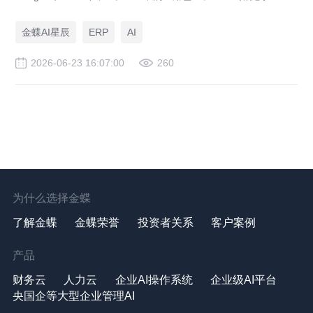
阶段进入规模化落地阶段。中型企业的AI焦虑不再是"要不要"，而
是"别人已经在用了，我还在等什么"。金蝶灵基在现有业务系统之
金蝶AI星辰
ERP
AI
上增加AI原生能力——让AI理解企业数据、业务规则和工作语
境，调用技能与工具，帮助组织高效完成真实工作。
2026-06-23 16:07:00
260
为什么选择金蝶
了解金蝶
金蝶荣誉
投资者关系
客户案例
产品
财务云
人力云
企业AI操作系统
企业级AI平台
央国企等大型企业管理AI