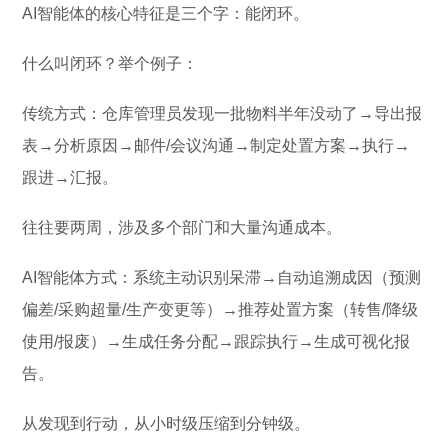
AI智能体的核心特征是三个字：能闭环。
什么叫闭环？举个例子：
传统方式：仓库管理员发现一批物料半年没动了→导出报
表→分析原因→邮件/会议沟通→制定处置方案→执行→
跟进→汇报。
往往要两周，涉及多个部门和大量沟通成本。
AI智能体方式：系统主动识别呆滞→自动追溯成因（预测
偏差/采购超量/生产变更等）→推荐处置方案（转售/降级
使用/报废）→生成任务分配→跟踪执行→生成可视化报
告。
从发现到行动，从小时级压缩到分钟级。