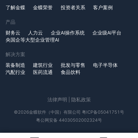
了解金蝶
金蝶荣誉
投资者关系
客户案例
产品
财务云
人力云
企业AI操作系统
企业级AI平台
央国企等大型企业管理AI
解决方案
装备制造
建筑行业
批发与零售
电子半导体
汽配行业
医药流通
食品饮料
法律声明
|
隐私政策
©2026金蝶软件（中国）有限公司
粤ICP备05041751号
粤公网安备 44030502002324号