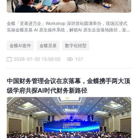
金蝶「灵基进万企」Workshop 深圳首站圆满举办，现场沉浸式
实操金蝶灵基 AI 原生操作系统，解锁AI 原生企业落地路径，发布
AI 原生企业架构师培育计划，依托金蝶 AIGO 转型方法论助力企
业完成数智化升级。
金蝶AI套件
金蝶灵基
数字化转型
2026-07-30 15:56:00
107
中国财务管理会议在京落幕，金蝶携手两大顶
级学府共探AI时代财务新路径