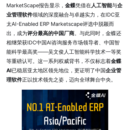
MarketScape报告显示，
金蝶
凭借在
人工智能
与
企
业管理软件
领域的深度融合与卓越实力，在IDC亚
太AI-Enabled ERP Marketscape评选中脱颖而
出，成为
评分最高的中国厂商
。与此同时，金蝶还
相继荣获IDC中国AI咨询服务市场领导者、中国智
能科学最高奖——吴文俊人工智能科学技术一等奖
等重磅认可。这一系列权威背书，不仅标志着
金蝶
AI
已稳居亚太地区领先地位，更证明了中国
企业管
理软件
正以技术领先之姿，迈向全球舞台中央。