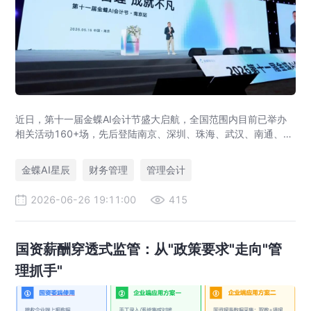
近日，第十一届金蝶AI会计节盛大启航，全国范围内目前已举办
相关活动160+场，先后登陆南京、深圳、珠海、武汉、南通、长
春、贵阳等多座城市，近3万名业界领袖、专家学者及会计菁英踊
跃到场，全网直播观看量突破10万+。各站活动吸引党央媒、省
金蝶AI星辰
财务管理
管理会计
市官媒、财经科技媒体等20+家权威媒体直击盛况，相关报道总
阅读量100+万，活动品牌效应持续扩大。
2026-06-26 19:11:00
415
国资薪酬穿透式监管：从"政策要求"走向"管
理抓手"