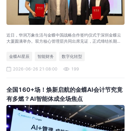
近日，华润万象生活与金蝶中国战略合作签约仪式于深圳金蝶云
大厦圆满举办。双方核心管理层共同出席见证，正式缔结长期战
略伙伴关系。本次战略合作旨在强强联合，以“共商、共建、共
享”为原则构建长期共赢的数智生态，打造财务数智化转型行业最
金蝶AI星辰
智能财务
数字化转型
佳实践和世界一流财务管理体系。
2026-06-26 21:08:00
199
全国160+场！焕新启航的金蝶AI会计节究竟
有多燃？AI智能体成全场焦点